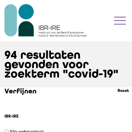
Toggl
94
resultaten
gevonden voor
zoekterm "covid-19"
Verfijnen
Reset
IBR-IRE
Alle webpagina's