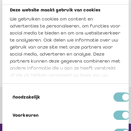
Type
Deze website maakt gebruik van cookies
We gebruiken cookies om content en
PDF
advertenties te personaliseren, om functies voor
DOC(X)
social media te bieden en om ons websiteverkeer
EXCEL
te analyseren. Ook delen we informatie over uw
gebruik van onze site met onze partners voor
ZIP
social media, adverteren en analyse. Deze
Datum vanaf selectie
partners kunnen deze gegevens combineren met
andere informatie die u aan ze heeft verstrekt
Datum tot selectie
of die ze hebben verzameld op basis van uw
gebruik van hun services.
Toestemmingsselectie
Noodzakelijk
2
3
4
5
Voorkeuren
6
7
8
9
10
11