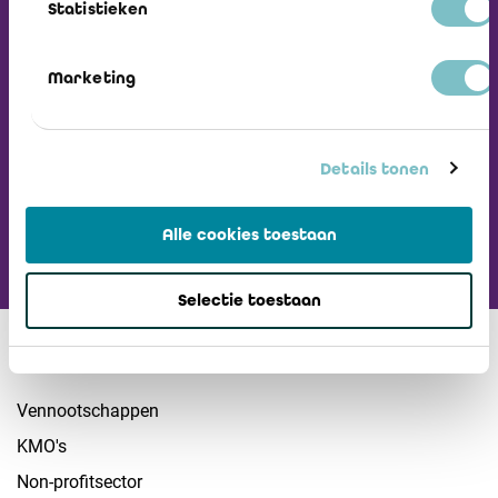
Statistieken
Ontvang onze
Nieuwsbrief
Marketing
Ga naar ICCI website
Details tonen
Alle cookies toestaan
Selectie toestaan
Sectoren
Vennootschappen
KMO's
Non-profitsector