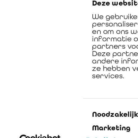
Deze websit
We gebruike
personaliser
en om ons w
informatie 
partners voo
Deze partne
andere infor
ze hebben v
Organised by
services.
Toestemming
Noodzakelij
Marketing