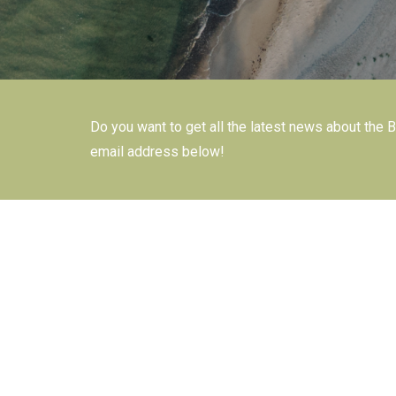
Do you want to get all the latest news about the 
email address below!