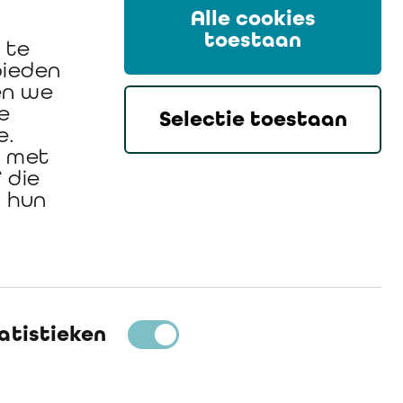
Alle cookies
toestaan
 te
bieden
en we
e
Selectie toestaan
e.
n met
 die
n hun
atistieken