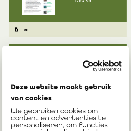
1780 KB
en
Elia Group press
release
258 KB
Deze website maakt gebruik
van cookies
We gebruiken cookies om
en
content en advertenties te
personaliseren, om functies