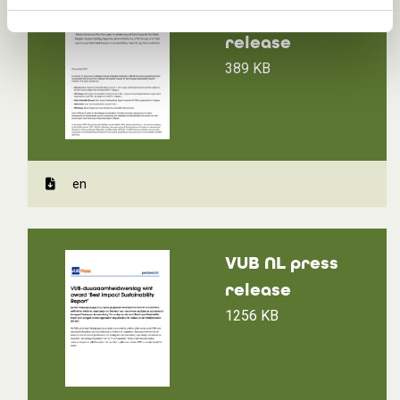
IBR-IRE press
release
389 KB
en
VUB NL press
release
1256 KB