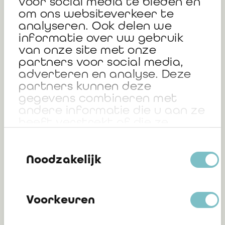
voor social media te bieden en
Het Laatste
om ons websiteverkeer te
Nieuws NL press
analyseren. Ook delen we
informatie over uw gebruik
article
van onze site met onze
255 KB
partners voor social media,
adverteren en analyse. Deze
partners kunnen deze
gegevens combineren met
en
andere informatie die u aan ze
heeft verstrekt of die ze
hebben verzameld op basis
Toestemmingsselectie
van uw gebruik van hun
L'Écho FR press
services.
Noodzakelijk
article
714 KB
Voorkeuren