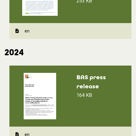
253 KB
en
2024
BAS press
release
164 KB
en