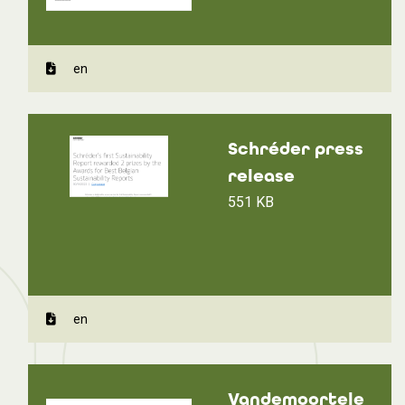
en
Schréder press
release
551 KB
en
Vandemoortele