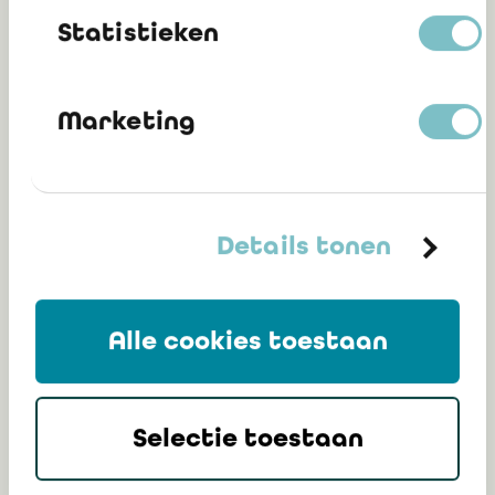
Statistieken
en
Marketing
What's Cooking
Group NL press
release
2831 KB
Details tonen
Alle cookies toestaan
en
2023
Selectie toestaan