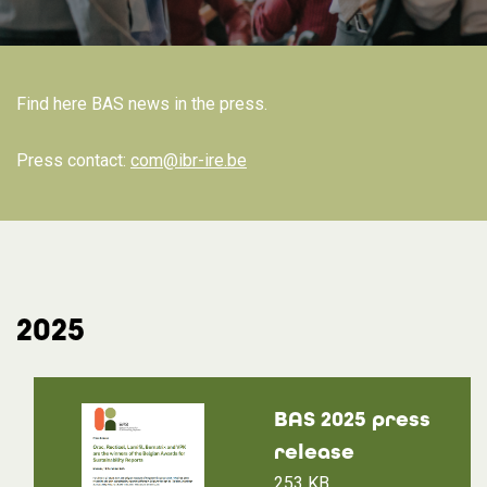
Find here BAS news in the press.
Press contact:
com@ibr-ire.be
2025
BAS 2025 press
release
253 KB