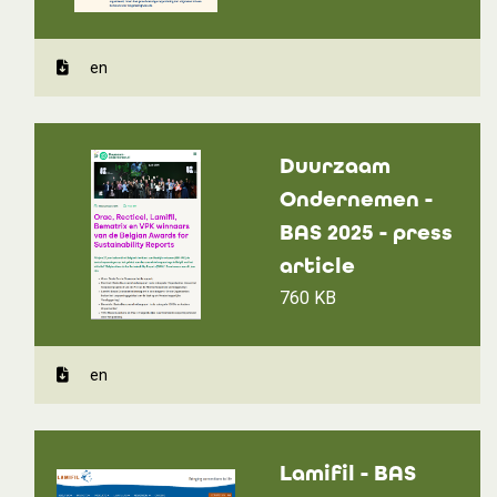
en
Duurzaam
Ondernemen -
BAS 2025 - press
article
760 KB
en
Lamifil - BAS