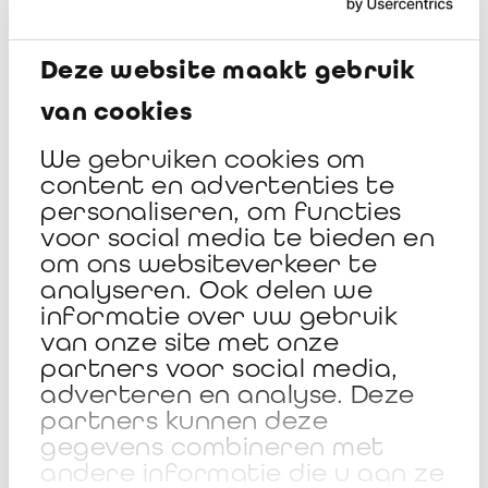
Ceremony 2025
Deze website maakt gebruik
The ceremony has taken place on 18 November 2025 at
van cookies
BNP Paribas Fortis Head Office (Brussels).
We gebruiken cookies om
content en advertenties te
Discover the
Trends & Remarkable reports of the 2025
personaliseren, om functies
Edition
, with the comments of the Jury.
voor social media te bieden en
om ons websiteverkeer te
Read the press release
analyseren. Ook delen we
informatie over uw gebruik
van onze site met onze
partners voor social media,
Throwback to the ceremony of 18
adverteren en analyse. Deze
partners kunnen deze
November 2025
gegevens combineren met
andere informatie die u aan ze
BAS Ceremony 2025 aftermovie on Vimeo