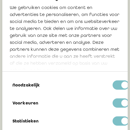
Avis 2024/01 : La mission des réviseurs
We gebruiken cookies om content en
auprès de VLAIO et le secret
advertenties te personaliseren, om functies voor
professionnel
social media te bieden en om ons websiteverkeer
te analyseren. Ook delen we informatie over uw
gebruik van onze site met onze partners voor
2 juin 2024
social media, adverteren en analyse. Deze
partners kunnen deze gegevens combineren met
andere informatie die u aan ze heeft verstrekt
of die ze hebben verzameld op basis van uw
Communication 2024/12 : Loi portant des
gebruik van hun services.
dispositions diverses en matière sociale –
Toestemmingsselectie
secret professionnel – nouvelle exception
Noodzakelijk
Voorkeuren
3 mai 2024
Statistieken