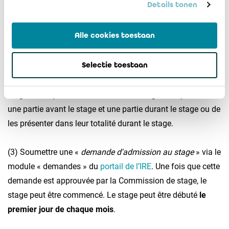
Details tonen
Les dossiers mis en ordre après ces dates risquent de ne
Alle cookies toestaan
pas pouvoir être traités à temps pour une participation à la
première session d'examen qui suit.
Selectie toestaan
Vous avez le choix de passer l'entièreté des examens de
stage théoriques avant de débuter le stage, d'en présenter
une partie avant le stage et une partie durant le stage ou de
les présenter dans leur totalité durant le stage.
(3) Soumettre une «
demande d'admission au stage
» via le
module « demandes » du
portail de l’IRE
. Une fois que cette
demande est approuvée par la Commission de stage, le
stage peut être commencé. Le stage peut être débuté
le
premier jour de chaque mois
.