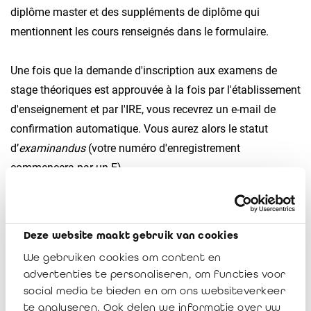
diplôme master et des suppléments de diplôme qui
mentionnent les cours renseignés dans le formulaire.
Une fois que la demande d'inscription aux examens de
stage théoriques est approuvée à la fois par l'établissement
d'enseignement et par l'IRE, vous recevrez un e-mail de
confirmation automatique. Vous aurez alors le statut
d’
examinandus
(votre numéro d'enregistrement
commencera par un E).
À partir de ce moment-là, vous pourrez vous inscrire aux
examens de stage théoriques restants à présenter et
Deze website maakt gebruik van cookies
introduire une demande d'admission au stage afin d'obtenir
We gebruiken cookies om content en
le statut de stagiaire (numéro d'enregistrement S).
advertenties te personaliseren, om functies voor
social media te bieden en om ons websiteverkeer
Nous mettons tout en oeuvre pour que votre dossier soit
te analyseren. Ook delen we informatie over uw