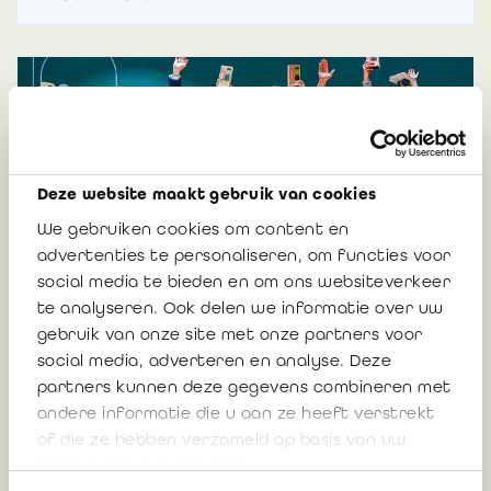
Deze website maakt gebruik van cookies
What’s Cooking, Desmedt Labels, Elia,
We gebruiken cookies om content en
LCL, Luminus et Vandemoortele sont les
advertenties te personaliseren, om functies voor
gagnants des Belgian Awards for
social media te bieden en om ons websiteverkeer
Sustainability Reports
te analyseren. Ook delen we informatie over uw
gebruik van onze site met onze partners voor
social media, adverteren en analyse. Deze
partners kunnen deze gegevens combineren met
19 novembre 2024
11478
andere informatie die u aan ze heeft verstrekt
of die ze hebben verzameld op basis van uw
gebruik van hun services.