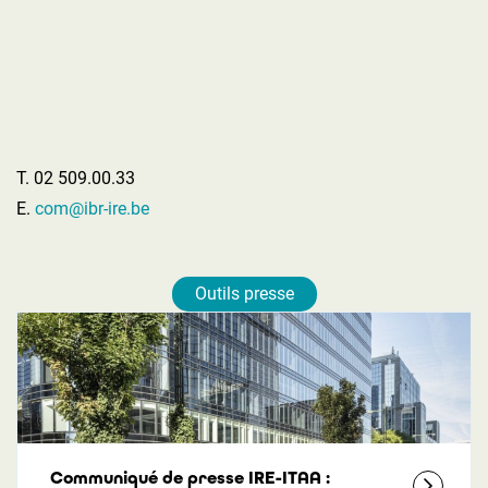
T. 02 509.00.33
E.
com@ibr-ire.be
Outils presse
Communiqué de presse IRE-ITAA :