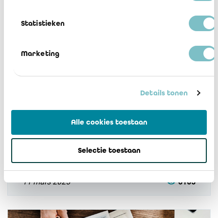
14 mars 2025
5224
Statistieken
Marketing
Details tonen
IRAIF Notice 2025/03: Update model
Alle cookies toestaan
reports prudential reporting 31
December 2024
Selectie toestaan
11 mars 2025
6105