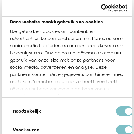
IRAIF Notice 2025/05: Attention points
Deze website maakt gebruik van cookies
We gebruiken cookies om content en
advertenties te personaliseren, om functies voor
2 juillet 2025
4973
social media te bieden en om ons websiteverkeer
te analyseren. Ook delen we informatie over uw
gebruik van onze site met onze partners voor
social media, adverteren en analyse. Deze
partners kunnen deze gegevens combineren met
andere informatie die u aan ze heeft verstrekt
of die ze hebben verzameld op basis van uw
gebruik van hun services.
IRAIF Notice 2025/04 : Model reports
Toestemmingsselectie
Noodzakelijk
prudential reporting 31 December 2024 -
erratum
Voorkeuren