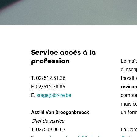
Service accès à la
profession
Le maît
d'inscr
T. 02/512.51.36
travail
F. 02/512.78.86
révisor
E.
stage@ibr-ire.be
compte 
mais ég
Astrid Van Droogenbroeck
uniform
Chef de service
T. 02/509.00.07
La Comm