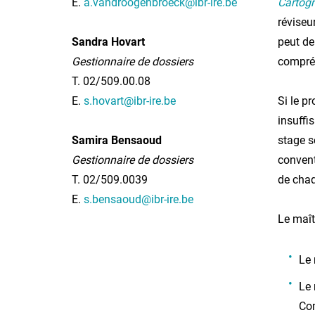
E.
a.vandroogenbroeck@ibr-ire.be
Cartog
réviseu
Sandra Hovart
peut de
Gestionnaire de dossiers
compréh
T. 02/509.00.08
E.
s.hovart@ibr-ire.be
Si le p
insuffi
Samira Bensaoud
stage s
Gestionnaire de dossiers
convent
T. 02/509.0039
de chaq
E.
s.bensaoud@ibr-ire.be
Le maît
Le 
Le 
Com