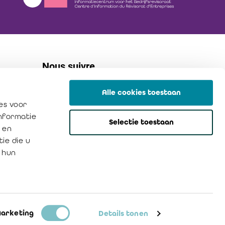
Nous suivre
Alle cookies toestaan
linkedin
es voor
flickr
informatie
Selectie toestaan
instagram
 en
ie die u
 hun
Politique de confidentialité
Cookies
arketing
Details tonen