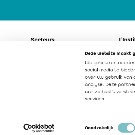
Secteurs
L'Insti
Deze website maakt g
Sociétés
Contac
We gebruiken cookies
PME
Service
social media te bied
Secteur non-marchand
Notre m
over uw gebruik van 
analyse. Deze partne
Secteur public
La vale
aan ze heeft verstre
Médiation
services.
Toestemmingsselectie
© Copyright 2016 - 2026
Noodzakelijk