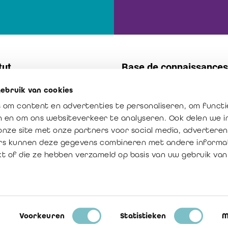
tut
Base de connaissances
ebruik van cookies
t
Normes
 om content en advertenties te personaliseren, om functi
s internes
Publications
en en om ons websiteverkeer te analyseren. Ook delen we 
ission : créateur de confiance
La profession en chiffres
onze site met onze partners voor social media, adverteren
rs kunnen deze gegevens combineren met andere informat
ur ajoutée du réviseur
kt of die ze hebben verzameld op basis van uw gebruik van
Voorkeuren
Statistieken
M