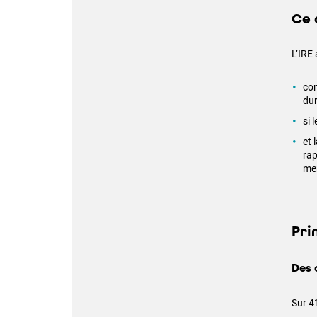
Ce 
L’IRE
com
dur
si 
et 
rap
men
Pri
Des 
Sur 4