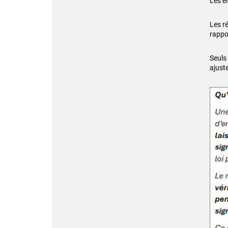
Les e
Les r
rappo
Seuls
ajust