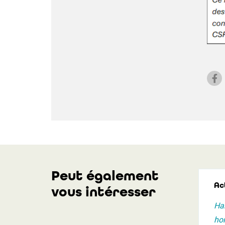
Peut également
Act
vous intéresser
Har
hon