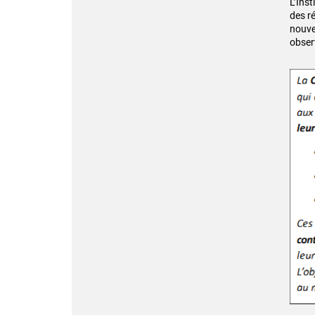
L’Ins
des r
nouve
observ