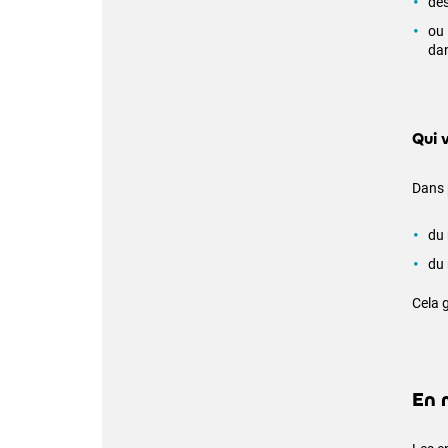
des
ou 
dan
Qui 
Dans 
du 
du 
Cela 
En 