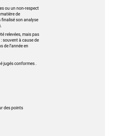
ves ou un non-respect
 matière de
s finalisé son analyse
g.
été relevées, mais pas
 : souvent à cause de
ns de l’année en
été jugés conformes .
ur des points