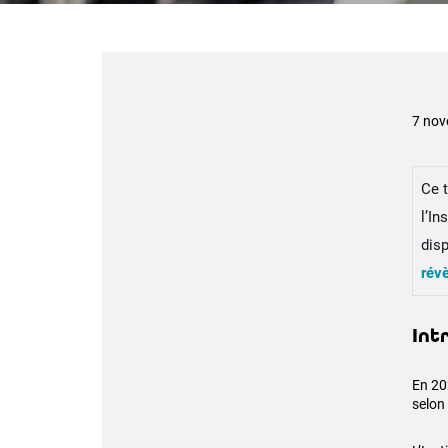
7 nov
Ce 
l’In
disp
révè
Int
En 202
selon