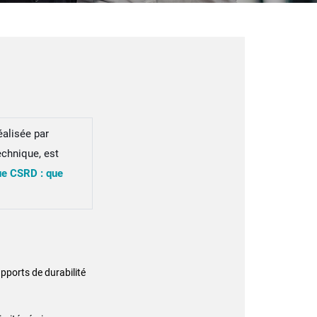
éalisée par
technique, est
ue CSRD : que
apports de durabilité