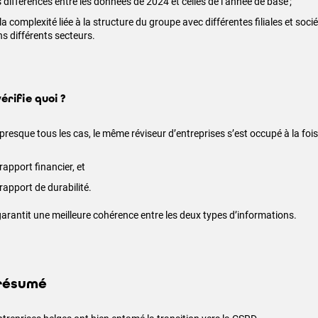
 différences entre les données de 2024 et celles de l’année de base ;
la complexité liée à la structure du groupe avec différentes filiales et soci
s différents secteurs.
vérifie quoi ?
presque tous les cas, le même réviseur d’entreprises s’est occupé à la fois
rapport financier, et
rapport de durabilité.
garantit une meilleure cohérence entre les deux types d’informations.
résumé