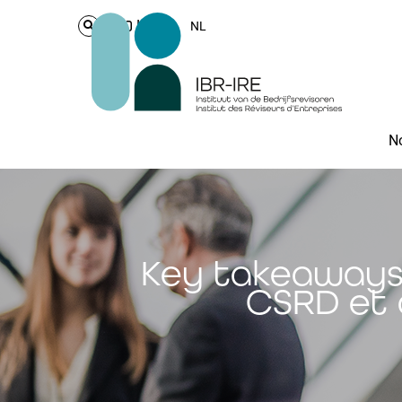
Login
NL
No
Key takeaways 
CSRD et 