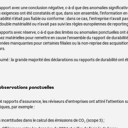
apport avec une conclusion négative, c-à-d que des anomalies significati
 exigences ont été constatés et que, dans son ensemble, l’information en
abilité n’était pas fiable ou conforme : dans ce cas, l’entreprise n’avait pa
double matérialité ou n’avait pas suivi les règles européennes de reportin
apports avec réserve, c-à-d que des limites ou anomalies ponctuelles ont 
ez matérielles pour remettre en cause l’ensemble du rapport de durabilité
nées manquantes pour certaines filiales ou la non-reprise des acquisitio
urs.
sumé : la grande majorité des déclarations ou rapports de durabilité ont 
observations ponctuelles
 rapports d’assurance, les réviseurs d’entreprises ont attiré l’attention s
fiques, par exemple :
 incertitudes dans le calcul des émissions de CO₂ (scope 3) ;