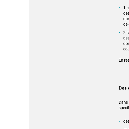
1 r
des
dur
de 
2 r
ass
don
co
En ré
Des 
Dans 4
spéci
des