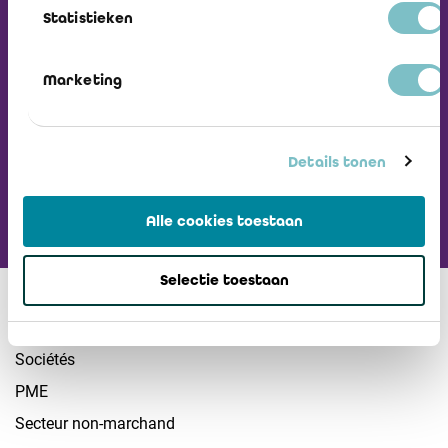
Recevez notre
Statistieken
Newsletter
Marketing
Visiter L'ICCI
Details tonen
Alle cookies toestaan
Selectie toestaan
Secteurs
Sociétés
PME
Secteur non-marchand