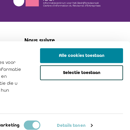
Nous suivre
Alle cookies toestaan
linkedin
es voor
flickr
informatie
Selectie toestaan
instagram
 en
ie die u
 hun
Politique de confidentialité
Cookies
arketing
Details tonen