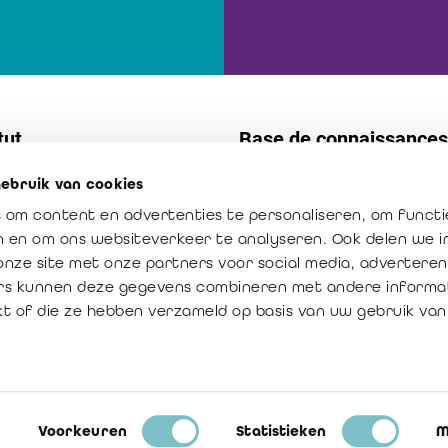
tut
Base de connaissances
ebruik van cookies
t
Normes
 om content en advertenties te personaliseren, om functi
s internes
Publications
en en om ons websiteverkeer te analyseren. Ook delen we 
ission : créateur de confiance
La profession en chiffres
onze site met onze partners voor social media, adverteren
rs kunnen deze gegevens combineren met andere informat
ur ajoutée du réviseur
kt of die ze hebben verzameld op basis van uw gebruik van
Voorkeuren
Statistieken
M