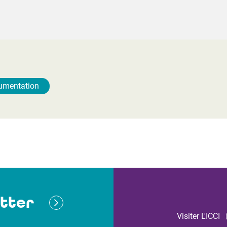
umentation
tter
Visiter L'ICCI