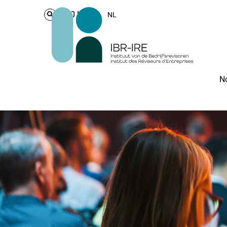
Login
NL
No