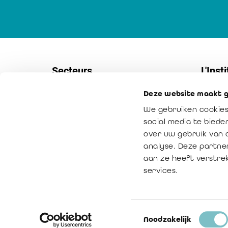
Secteurs
L'Insti
Deze website maakt g
Sociétés
Contac
We gebruiken cookies
PME
Service
social media te bied
Secteur non-marchand
Notre m
over uw gebruik van 
analyse. Deze partne
Secteur public
La vale
aan ze heeft verstre
Médiation
services.
Toestemmingsselectie
© Copyright 2016 - 2026
Noodzakelijk