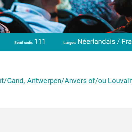
111
Néerlandais / Fr
Event code:
Langue:
t/Gand, Antwerpen/Anvers of/ou Louvai