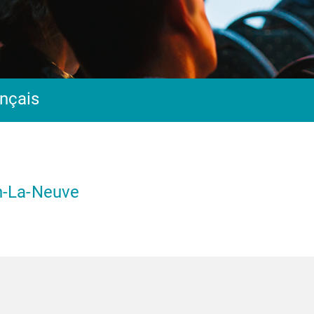
ançais
n-La-Neuve