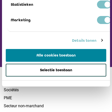
Recevez notre
Statistieken
Newsletter
Marketing
Visiter L'ICCI
Details tonen
Alle cookies toestaan
Selectie toestaan
Secteurs
Sociétés
PME
Secteur non-marchand