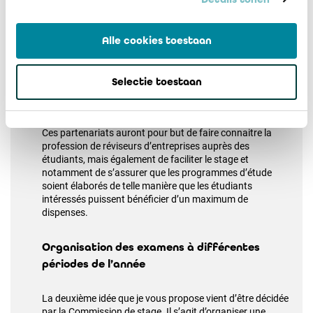
Des réviseurs d’entreprises donnent des cours dans les
universités et hautes écoles du pays.
Alle cookies toestaan
Complémentairement aux efforts déjà accomplis par le
conseil des jeunes, je souhaiterais utiliser ces réviseurs
d’entreprises comme des ambassadeurs de notre
Selectie toestaan
profession afin de conclure des partenariats avec les
universités et hautes écoles dans lesquelles ils enseignent.
Ces partenariats auront pour but de faire connaitre la
profession de réviseurs d’entreprises auprès des
étudiants, mais également de faciliter le stage et
notamment de s’assurer que les programmes d’étude
soient élaborés de telle manière que les étudiants
intéressés puissent bénéficier d’un maximum de
dispenses.
Organisation des examens à différentes
périodes de l’année
La deuxième idée que je vous propose vient d’être décidée
par la Commission de stage. Il s’agit d’organiser une