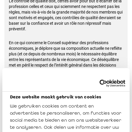
Le contrôle de qualité doit, certes avoir pour but d’écarter de la
profession celles et ceux qui sciemment ne respectent pas les
règles, mais vis-à-vis de la grande majorité de nos membres qui
sont motivés et engagés, ces contrôles de qualité devraient se
baser sur la confiance et avoir un rôle non répressif mais
préventif.
En ce qui concerne le Conseil supérieur des professions
économiques, je déplore que sa composition actuelle ne reflète
plus (et ce depuis de nombreux mois) le nécessaire équilibre
entre les représentants de la vie économique. Ce déséquilibre
met en péril le respect de l’intérêt général dans les décisions
prises par cette instance.
Ensuite je souhaiterais rappeler l’insécurité juridique des
réviseurs d’entreprises qui sont confrontés à des missions
pour lesquelles le cadre normatif n’est pas finalisé ou actualisé
Deze website maakt gebruik van cookies
We gebruiken cookies om content en
Il serait donc utile de revoir ce processus normatif afin d’en
advertenties te personaliseren, om functies voor
améliorer l’efficacité et s’assurer que celui-ci reste bien au
social media te bieden en om ons websiteverkeer
service de l’intérêt général.
te analyseren. Ook delen we informatie over uw