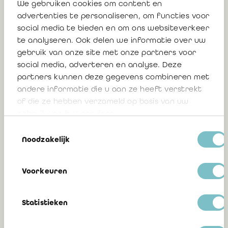
We gebruiken cookies om content en
la loi du 28 avril 2020
advertenties te personaliseren, om functies voor
social media te bieden en om ons websiteverkeer
FAQ : Passage du C.soc. au CSA
(
mis à jour le 26 octobre
te analyseren. Ook delen we informatie over uw
2020
)
gebruik van onze site met onze partners voor
social media, adverteren en analyse. Deze
Compilation de textes à l'usage des réviseurs d'entreprises
partners kunnen deze gegevens combineren met
andere informatie die u aan ze heeft verstrekt
et tableau de concordance
of die ze hebben verzameld op basis van uw
gebruik van hun services.
Toestemmingsselectie
Noodzakelijk
Brochures
Voorkeuren
Réforme du droit des entreprises et des sociétés : Qu’est-ce
que cela change pour moi ?
(Brochure FEB, SPF Justice, Fednot et Graydon Belgium
Statistieken
SA)