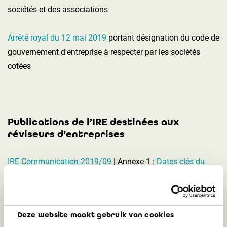
sociétés et des associations
Arrêté royal du 12 mai 2019
portant désignation du code de
gouvernement d'entreprise à respecter par les sociétés
cotées
Publications de l’IRE destinées aux
réviseurs d’entreprises
IRE Communication 2019/09
| Annexe 1 :
Dates clés du
droit transitoire
| Annexe 2 :
Tableau de concordance des
missions spéciales
(
mis à jour le 19 septembre 2019
)
Deze website maakt gebruik van cookies
IRE Communication 2020/13 : 'les réparations' du CSA par