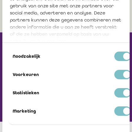
intéresser
gebruik van onze site met onze partners voor
social media, adverteren en analyse. Deze
partners kunnen deze gegevens combineren met
andere informatie die u aan ze heeft verstrekt
of die ze hebben verzameld op basis van uw
gebruik van hun services.
Recevez notre
Toestemmingsselectie
Newsletter
Noodzakelijk
Visiter L'ICCI
Voorkeuren
Statistieken
Marketing
Secteurs