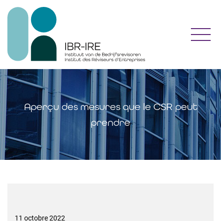
Toggl
Aperçu des mesures que le CSR peut
prendre
11 octobre 2022