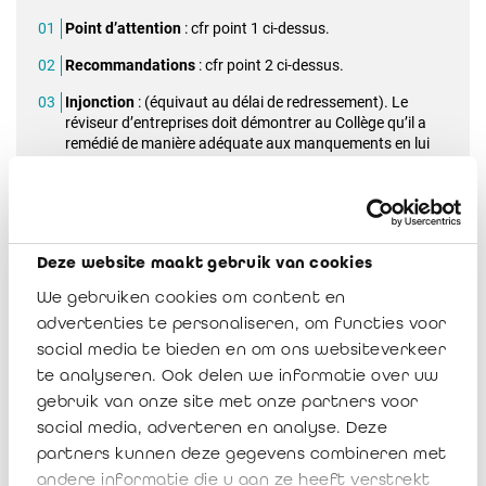
Point d’attention
: cfr point 1 ci-dessus.
Recommandations
: cfr point 2 ci-dessus.
Injonction
: (équivaut au délai de redressement). Le
réviseur d’entreprises doit démontrer au Collège qu’il a
remédié de manière adéquate aux manquements en lui
soumettant, endéans un délai déterminé, le détail des
mesures prises ainsi que les pièces justificatives y
afférentes.
Pour les manquements qui font l'objet d’une injonction, le
Collège se réserve le droit d'évaluer la mise en œuvre et
Deze website maakt gebruik van cookies
l'application correctes des dispositions légales et
réglementaires concernées lors d'une nouvelle inspection.
We gebruiken cookies om content en
Si le réviseur d’entreprises auquel une injonction a été
advertenties te personaliseren, om functies voor
adressée reste en défaut de s'y conformer à l'expiration du
social media te bieden en om ons websiteverkeer
délai qui lui a été imparti, le Collège peut, à condition que le
réviseur d’entreprises ait pu faire valoir ses moyens,
te analyseren. Ook delen we informatie over uw
rendre publique sa position quant aux constatations
gebruik van onze site met onze partners voor
faites, imposer le paiement d'une astreinte ou enjoindre au
social media, adverteren en analyse. Deze
réviseur d’entreprises de s’abstenir provisoirement de tout
partners kunnen deze gegevens combineren met
service professionnel ou de services déterminés pendant
un délai déterminé.
andere informatie die u aan ze heeft verstrekt