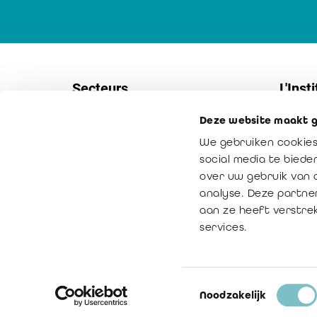
Secteurs
L'Insti
Deze website maakt g
Sociétés
Contac
We gebruiken cookies
PME
Service
social media te bied
Secteur non-marchand
Notre m
over uw gebruik van 
analyse. Deze partne
Secteur public
La vale
aan ze heeft verstre
Médiation
services.
Toestemmingsselectie
© Copyright 2016 - 2026
Noodzakelijk