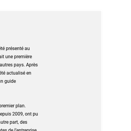
été présenté au
ait une première
’autres pays. Après
été actualisé en
un guide
 premier plan.
 depuis 2009, ont pu
’autre part, des
tes de l’entreprise