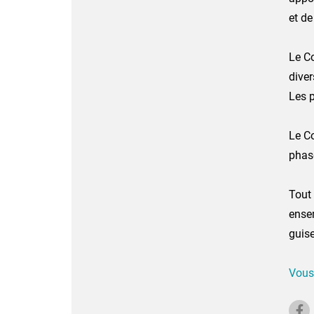
et de
Le C
diver
Les p
Le Co
phas
Tout
ense
guise
Vous 