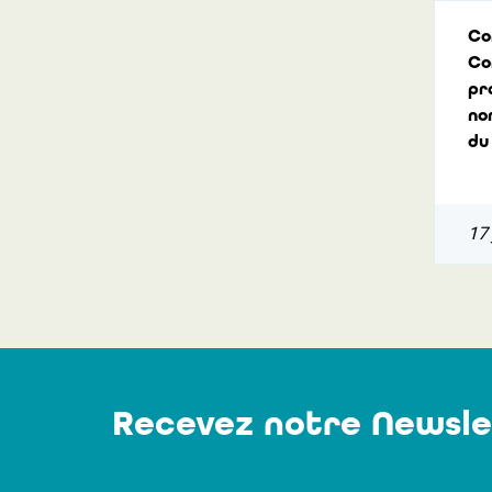
Co
Co
pr
no
du
17 
Recevez notre Newsle