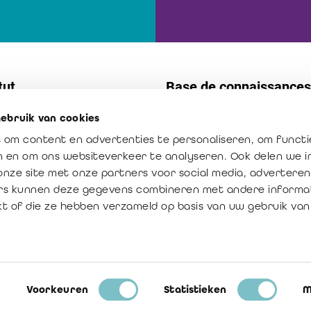
tut
Base de connaissances
ebruik van cookies
t
Normes
 om content en advertenties te personaliseren, om functi
s internes
Publications
en en om ons websiteverkeer te analyseren. Ook delen we 
ission : créateur de confiance
La profession en chiffres
onze site met onze partners voor social media, adverteren
rs kunnen deze gegevens combineren met andere informat
ur ajoutée du réviseur
kt of die ze hebben verzameld op basis van uw gebruik van
Voorkeuren
Statistieken
M