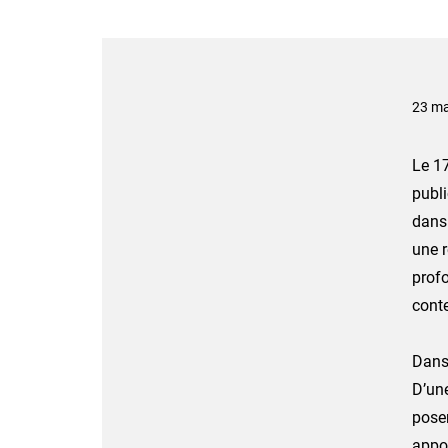
23 ma
Le 17
publi
dans 
une r
profo
cont
Dans 
D’une
poser
appor