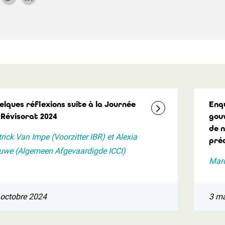
elques réflexions suite à la Journée
Enq
 Révisorat 2024
gouv
de 
rick Van Impe (Voorzitter IBR) et Alexia
préo
uwe (Algemeen Afgevaardigde ICCI)
Marc
 octobre 2024
3 m