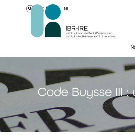
Login
NL
No
Code Buysse III :