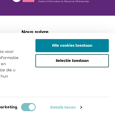
Nous suivre
Alle cookies toestaan
linkedin
es voor
flickr
informatie
Selectie toestaan
instagram
 en
ie die u
 hun
Politique de confidentialité
Cookies
arketing
Details tonen