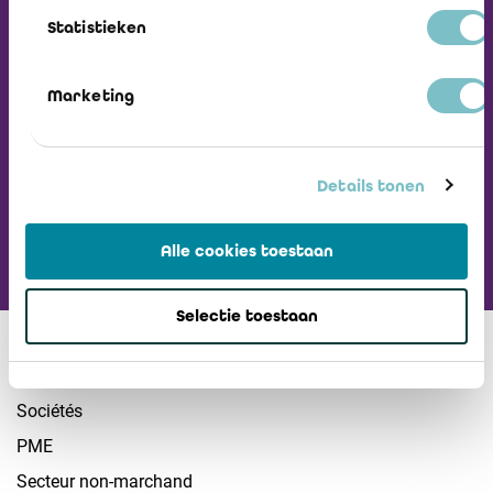
Recevez notre
Statistieken
Newsletter
Marketing
Visiter L'ICCI
Details tonen
Alle cookies toestaan
Selectie toestaan
Secteurs
Sociétés
PME
Secteur non-marchand