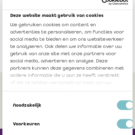
prestarters »
Deze website maakt gebruik van cookies
Télécharger
We gebruiken cookies om content en
advertenties te personaliseren, om functies voor
social media te bieden en om ons websiteverkeer
te analyseren. Ook delen we informatie over uw
gebruik van onze site met onze partners voor
social media, adverteren en analyse. Deze
partners kunnen deze gegevens combineren met
andere informatie die u aan ze heeft verstrekt
of die ze hebben verzameld op basis van uw
Peut également vous
gebruik van hun services.
intéresser
Toestemmingsselectie
Noodzakelijk
Voorkeuren