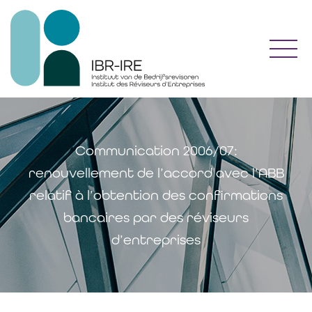
Toggl
Communication 2006/07:
renouvellement de l’accord avec l’ABB
relatif à l’obtention des confirmations
bancaires par des réviseurs
d’entreprises