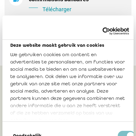
Télécharger
Deze website maakt gebruik van cookies
We gebruiken cookies om content en
advertenties te personaliseren, om functies voor
social media te bieden en om ons websiteverkeer
te analyseren. Ook delen we informatie over uw
Peut également vous
gebruik van onze site met onze partners voor
social media, adverteren en analyse. Deze
intéresser
partners kunnen deze gegevens combineren met
andere informatie die u aan ze heeft verstrekt
of die ze hebben verzameld op basis van uw
Communication 2021/07 : Mise à jour de
gebruik van hun services.
l'accord-cadre avec l'ABB (Febelfin)
Toestemmingsselectie
relatif aux confirmations bancaires
Noodzakelijk