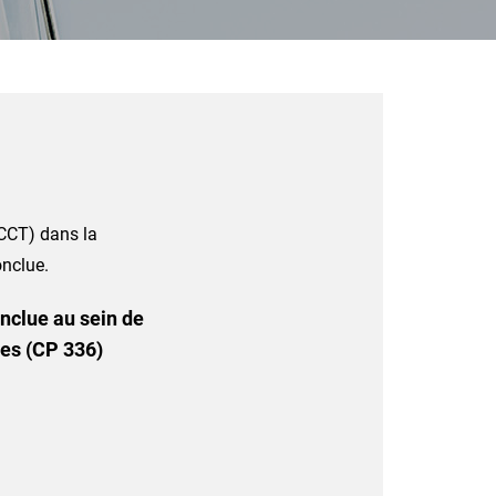
 (CCT) dans la
onclue.
nclue au sein de
les (CP 336)