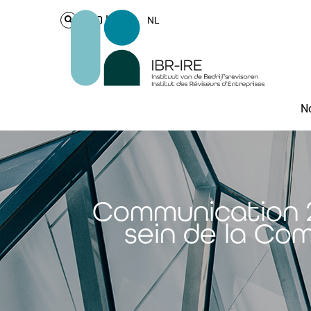
Login
NL
No
Communication 20
sein de la Com