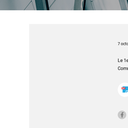
7 oct
Le 1e
Commi