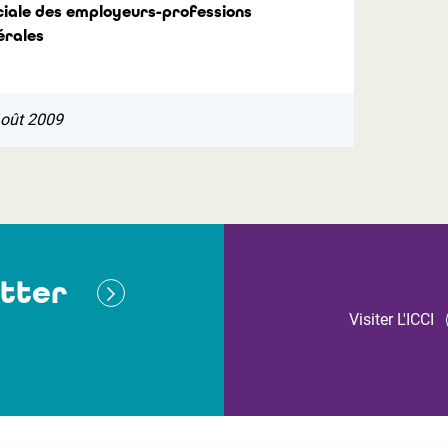
ciale des employeurs-professions
érales
août 2009
tter
Visiter L'ICCI