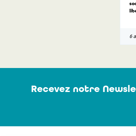
so
lib
6 
Recevez notre Newsle