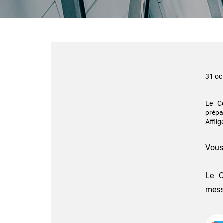
31 oc
Le Co
prépa
Affli
Vous 
Le C
messa