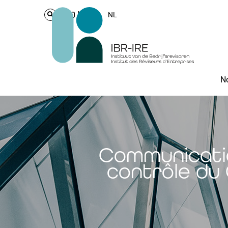
Login
NL
No
Communicatio
contrôle du 