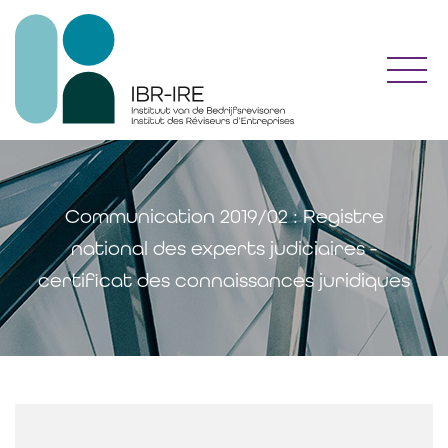
Toggl
Communication 2019/02 : Registre
national des experts judiciaires -
certificat des connaissances juridiques