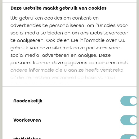
l’expertise et des experts
Deze website maakt gebruik van cookies
Fernand Maillard, réviseur d'entreprises,
We gebruiken cookies om content en
administrateur-trésorier de l’IEEE et
advertenties te personaliseren, om functies voor
social media te bieden en om ons websiteverkeer
représentant de l’IRE à l’IEEE
te analyseren. Ook delen we informatie over uw
gebruik van onze site met onze partners voor
21 mai 2026
social media, adverteren en analyse. Deze
partners kunnen deze gegevens combineren met
andere informatie die u aan ze heeft verstrekt
of die ze hebben verzameld op basis van uw
Brève présentation de l’Institut
gebruik van hun services.
européen de l'expertise et de l'expert
Toestemmingsselectie
(IEEE)
Noodzakelijk
Fernand Maillard, réviseur d’entreprises
Voorkeuren
(administrateur-trésorier de l’IEEE et
représentant de l’IRE à l’IEEE)