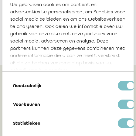
We gebruiken cookies om content en
Télécharger
advertenties te personaliseren, om functies voor
social media te bieden en om ons websiteverkeer
te analyseren. Ook delen we informatie over uw
gebruik van onze site met onze partners voor
social media, adverteren en analyse. Deze
partners kunnen deze gegevens combineren met
andere informatie die u aan ze heeft verstrekt
of die ze hebben verzameld op basis van uw
gebruik van hun services.
Toestemmingsselectie
Peut également vous
Noodzakelijk
intéresser
Voorkeuren
Le Collège de supervision des réviseurs
Statistieken
d'entreprises lance deux nouveaux
marchés publics