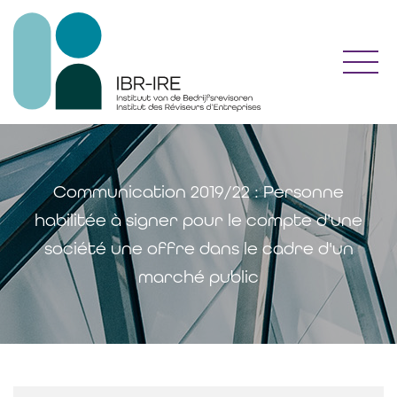
Toggl
Communication 2019/22 : Personne
habilitée à signer pour le compte d'une
société une offre dans le cadre d'un
marché public