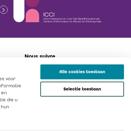
Nous suivre
Alle cookies toestaan
linkedin
es voor
flickr
informatie
Selectie toestaan
instagram
 en
ie die u
 hun