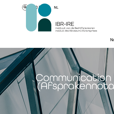
Login
NL
No
Communication 20
(Afsprakennota) 