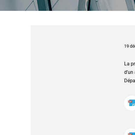
19 dé
La p
d’un
Dépar