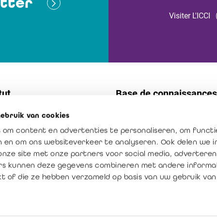
tter
Visiter L'ICCI
tut
Base de connaissances
ebruik van cookies
t
Normes
 om content en advertenties te personaliseren, om functi
s internes
Publications
en en om ons websiteverkeer te analyseren. Ook delen we 
ission : créateur de confiance
La profession en chiffres
onze site met onze partners voor social media, adverteren
rs kunnen deze gegevens combineren met andere informat
ur ajoutée du réviseur
kt of die ze hebben verzameld op basis van uw gebruik van