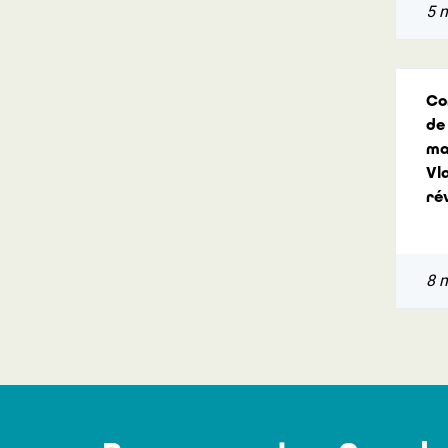
5 
Co
de
ma
Vl
ré
8 