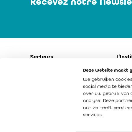
Recevez notre Newsle
Secteurs
L'Insti
Deze website maakt g
Sociétés
Contac
We gebruiken cookies
PME
Service
social media te bied
Secteur non-marchand
Notre m
over uw gebruik van 
analyse. Deze partne
Secteur public
La vale
aan ze heeft verstre
Médiation
services.