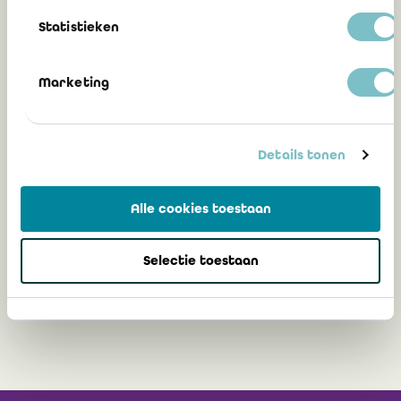
Statistieken
18 mars 2022
Marketing
Mission de procédures convenues dans le
Details tonen
cadre des indemnités COVID octroyées
par le Gouvernement de Wallonie. L’ITAA
et l’IRE ont élaboré un rapport sur les
Alle cookies toestaan
constatations de fait
Selectie toestaan
4 mars 2022