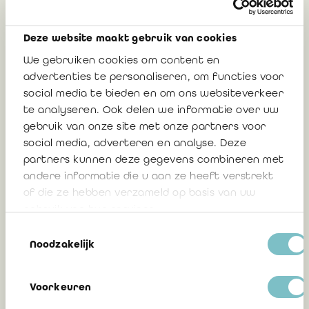
intéresser
Deze website maakt gebruik van cookies
We gebruiken cookies om content en
Débat sur la "nouvelle façon de
advertenties te personaliseren, om functies voor
travailler" dans les cabinets d'audit – 4
social media te bieden en om ons websiteverkeer
capsules vidéo
te analyseren. Ook delen we informatie over uw
gebruik van onze site met onze partners voor
Jan Laplasse, chef de service
social media, adverteren en analyse. Deze
communication IRE
partners kunnen deze gegevens combineren met
andere informatie die u aan ze heeft verstrekt
of die ze hebben verzameld op basis van uw
13 avril 2022
gebruik van hun services.
Toestemmingsselectie
Noodzakelijk
Indemnité covid 25b – Wallonie : Une
nouvelle mission pour les membres de
Voorkeuren
l’ITAA et de l’IRE