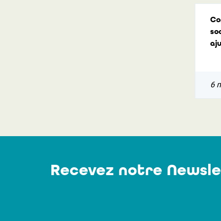
Co
so
aj
6 
Recevez notre Newsle