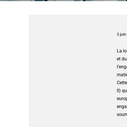
3 jui
La lo
et d
l’eng
matiè
Cette
II) q
europ
engag
soume