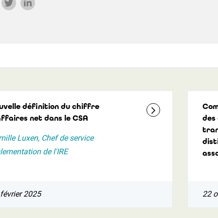
uvelle définition du chiffre
Com
affaires net dans le CSA
des 
tran
ille Luxen, Chef de service
dist
lementation de l'IRE
asso
février 2025
22 o