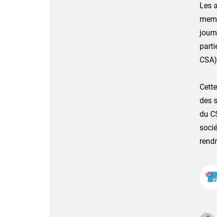
Les a
membr
journ
parti
CSA)
Cette
des s
du C
socié
rendr