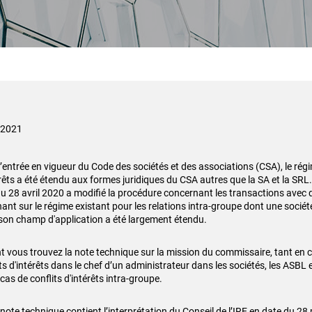
n 2021
l’entrée en vigueur du Code des sociétés et des associations (CSA), le régi
érêts a été étendu aux formes juridiques du CSA autres que la SA et la SRL.
u 28 avril 2020 a modifié la procédure concernant les transactions avec d
nant sur le régime existant pour les relations intra-groupe dont une sociét
son champ d'application a été largement étendu.
int vous trouvez la note technique sur la mission du commissaire, tant en 
ts d'intérêts dans le chef d’un administrateur dans les sociétés, les ASBL 
cas de conflits d'intérêts intra-groupe.
 note technique contient l’interprétation du Conseil de l’IRE en date du 28