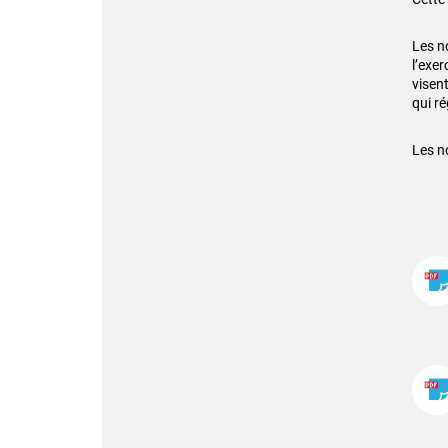
Les n
l’exe
visent
qui ré
Les n