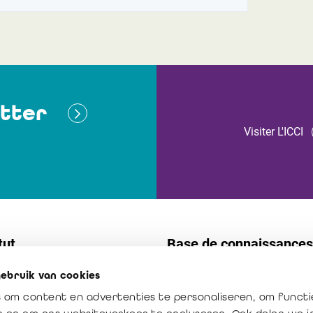
tter
Visiter L'ICCI
tut
Base de connaissances
ebruik van cookies
t
Normes
 om content en advertenties te personaliseren, om functi
s internes
Publications