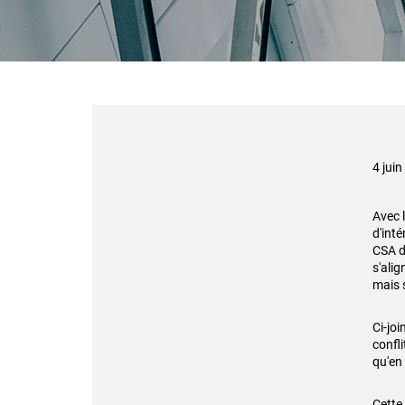
4 jui
Avec 
d'int
CSA d
s'alig
mais 
Ci-jo
confli
qu'en 
Cette