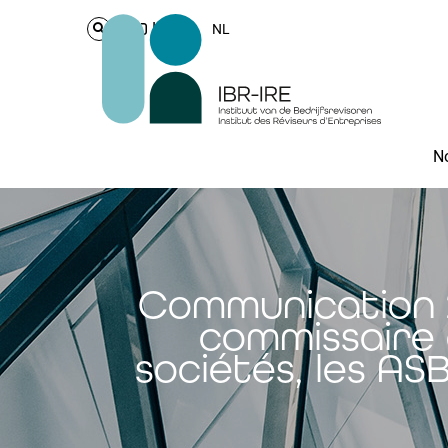
Login
NL
No
Communication 20
commissaire e
sociétés, les AS