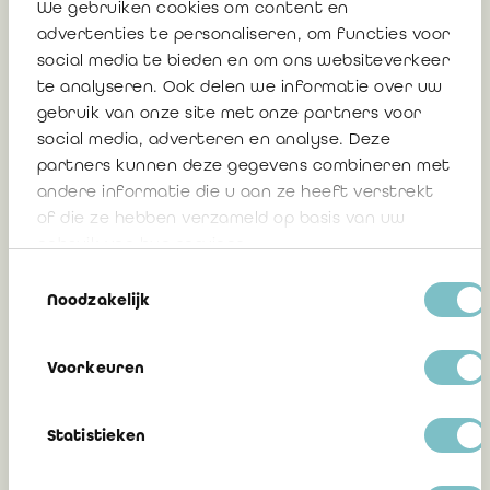
We gebruiken cookies om content en
advertenties te personaliseren, om functies voor
Mise a jour des sanctions économiques
social media te bieden en om ons websiteverkeer
et financières concernant la situation en
te analyseren. Ook delen we informatie over uw
Ukraine - mise à jour du 3 juin 2022
gebruik van onze site met onze partners voor
social media, adverteren en analyse. Deze
partners kunnen deze gegevens combineren met
andere informatie die u aan ze heeft verstrekt
8 juin 2022
of die ze hebben verzameld op basis van uw
gebruik van hun services.
Toestemmingsselectie
IRAIF Notice 2022/05: Conflict in Ukraine
Noodzakelijk
Voorkeuren
21 mars 2022
Statistieken
Le Collège de supervision des réviseurs