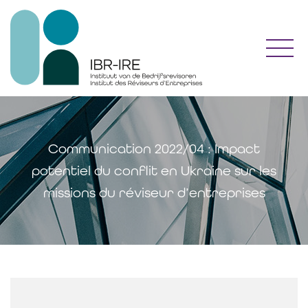
Toggl
Communication 2022/04 : Impact
potentiel du conflit en Ukraine sur les
missions du réviseur d’entreprises