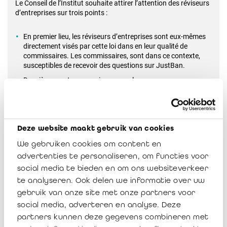
Le Conseil de l’Institut souhaite attirer l’attention des réviseurs
d’entreprises sur
trois points :
En premier lieu, les réviseurs d’entreprises sont eux-mêmes
directement visés par cette loi dans en leur qualité de
commissaires. Les commissaires, sont dans ce contexte,
susceptibles de recevoir des questions sur JustBan.
Deuxièmement, en ce qui concerne le processus
d’acceptation de nos clients, il serait opportun, en fonction
du profil de risque du client et du type d’opération demandé,
que le cabinet ou le réviseur d’entreprises en considération
les informations répertoriées dans ce registre lors du
Deze website maakt gebruik van cookies
processus d'acceptation de ces clients par le cabinet ou le
réviseur d'entreprises.
We gebruiken cookies om content en
De plus, le Conseil tient à souligner que lors de la soumission
advertenties te personaliseren, om functies voor
des extraits d'actes de nominations destinés à être intégrés
social media te bieden en om ons websiteverkeer
au dossier de l'entité (3), une déclaration, dûment signée par
te analyseren. Ook delen we informatie over uw
les organes compétents de l'entité contrôlée, devra être
annexée. Cette déclaration certifiera qu'aucune
gebruik van onze site met onze partners voor
condamnation, similaire à l'une des interdictions stipulées à
social media, adverteren en analyse. Deze
l'article 6, n'a été prononcée par une juridiction d'un État
partners kunnen deze gegevens combineren met
membre de l'Espace économique européen.