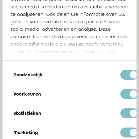
social media te bieden en om ons websiteverkeer
te analyseren. Ook delen we informatie over uw
18 décembre 2025
gebruik van onze site met onze partners voor
social media, adverteren en analyse. Deze
partners kunnen deze gegevens combineren met
andere informatie die u aan ze heeft verstrekt
Nouvelle fonctionnalité pour les
of die ze hebben verzameld op basis van uw
réviseurs d'entreprises dans
gebruik van hun services.
Companyweb : Mettez à jour et
Toestemmingsselectie
enrichissez facilement vos données
Noodzakelijk
clients
Voorkeuren
21 mai 2025
Statistieken
Nouveau pour tous les réviseurs
Marketing
d'entreprises : Accès aux rapports