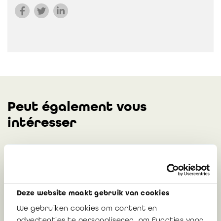
Peut également vous
intéresser
Comment utiliser Companyweb pour
enrichir les données chiffrées de la
Cartographie du BAOB ?
Deze website maakt gebruik van cookies
Par la Commission services aux membres de
We gebruiken cookies om content en
l'IRE
advertenties te personaliseren, om functies voor