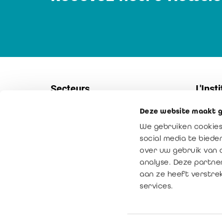
Secteurs
L'Insti
Deze website maakt g
Sociétés
Contac
We gebruiken cookies
PME
Service
social media te bied
Secteur non-marchand
Notre m
over uw gebruik van 
analyse. Deze partne
Secteur public
La vale
aan ze heeft verstre
Médiation
services.