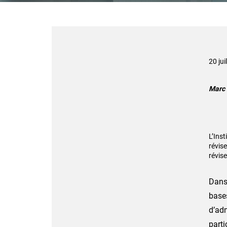
20 jui
Marc 
L’Inst
révise
révise
Dans 
bases
d’adm
parti