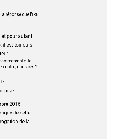
n
la réponse que l’IRE
 et pour autant
 il est toujours
eur :
n commerçante, tel
(en outre, dans ces 2
e ;
e privé.
embre 2016
orique de cette
brogation de la