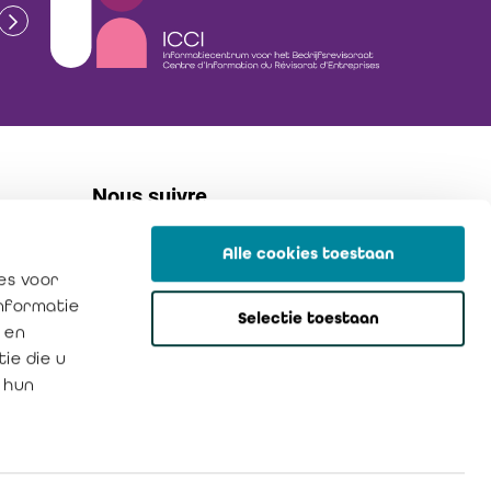
Nous suivre
Alle cookies toestaan
linkedin
es voor
flickr
informatie
Selectie toestaan
instagram
 en
ie die u
 hun