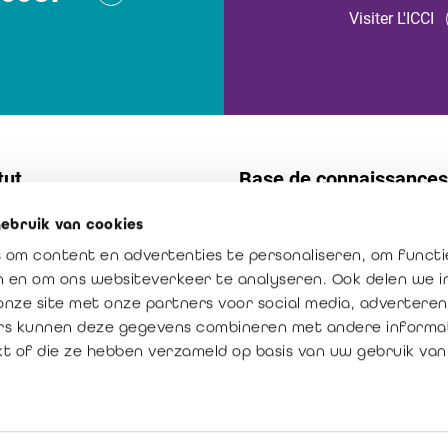
Visiter L'ICCI
tut
Base de connaissances
ebruik van cookies
t
Normes
 om content en advertenties te personaliseren, om functi
s internes
Publications
en en om ons websiteverkeer te analyseren. Ook delen we 
ission : créateur de confiance
La profession en chiffres
onze site met onze partners voor social media, adverteren
rs kunnen deze gegevens combineren met andere informat
ur ajoutée du réviseur
kt of die ze hebben verzameld op basis van uw gebruik van