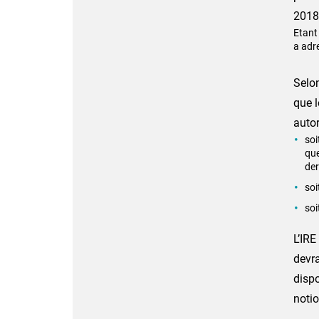
2018
Etant
a adr
Selon
que l
autor
soi
que
der
soi
soi
L’IRE
devra
dispo
notio