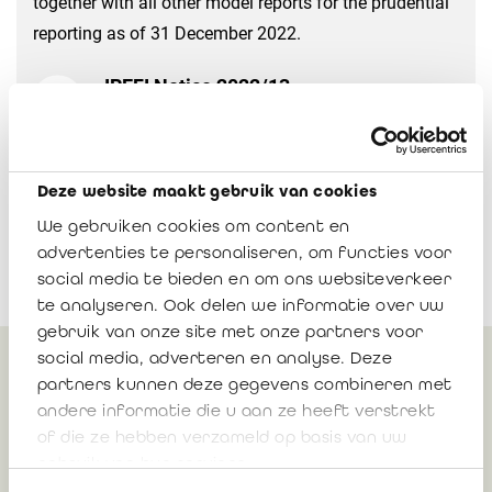
together with all other model reports for the prudential
reporting as of 31 December 2022.
IREFI Notice 2022/13
Télécharger
Deze website maakt gebruik van cookies
We gebruiken cookies om content en
advertenties te personaliseren, om functies voor
social media te bieden en om ons websiteverkeer
te analyseren. Ook delen we informatie over uw
gebruik van onze site met onze partners voor
social media, adverteren en analyse. Deze
partners kunnen deze gegevens combineren met
Peut également vous
andere informatie die u aan ze heeft verstrekt
intéresser
of die ze hebben verzameld op basis van uw
gebruik van hun services.