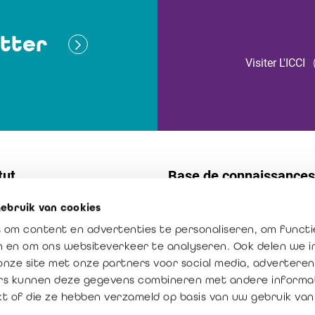
tter
Visiter L'ICCI
tut
Base de connaissances
ebruik van cookies
t
Normes
 om content en advertenties te personaliseren, om functi
s internes
Publications
en en om ons websiteverkeer te analyseren. Ook delen we 
ission : créateur de confiance
La profession en chiffres
onze site met onze partners voor social media, adverteren
rs kunnen deze gegevens combineren met andere informat
ur ajoutée du réviseur
kt of die ze hebben verzameld op basis van uw gebruik van