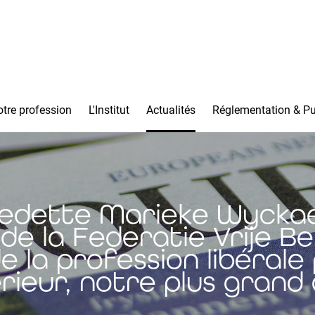
tre profession
L'Institut
Actualités
Réglementation & Pu
edette Marieke Wyckae
de la Federatie Vrije B
e la profession libérale
rieur, notre plus grand 