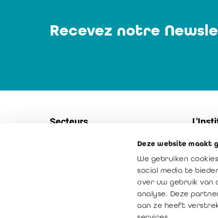
Recevez notre Newsle
Secteurs
L'Insti
Deze website maakt g
Sociétés
Contac
We gebruiken cookies
PME
Service
social media te bied
Secteur non-marchand
Notre m
over uw gebruik van 
analyse. Deze partne
Secteur public
La vale
aan ze heeft verstre
Médiation
services.