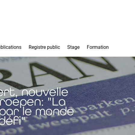
blications
Registre public
Stage
Formation
rt, nouvelle
eroepen: "La
 par le monde
défi"