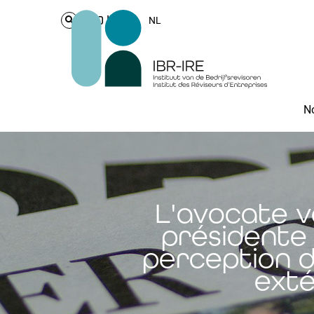
Login
NL
No
L'avocate v
présidente 
perception d
exté