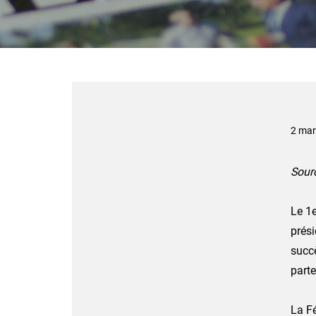
2 mar
Sour
Le 1
prési
succ
parte
La Fé