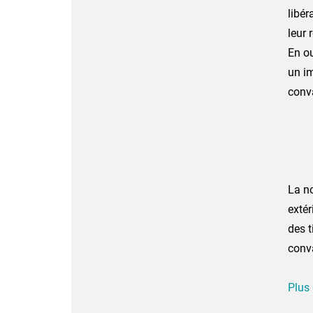
libér
leur 
En ou
un im
conva
La no
extér
des t
conva
Plus 