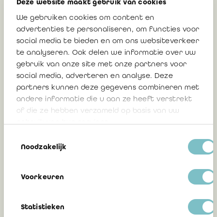
Deze website maakt gebruik van cookies
2026 !
We gebruiken cookies om content en
advertenties te personaliseren, om functies voor
social media te bieden en om ons websiteverkeer
8 juillet 2026
te analyseren. Ook delen we informatie over uw
gebruik van onze site met onze partners voor
social media, adverteren en analyse. Deze
partners kunnen deze gegevens combineren met
Communication 2026/06 : Statut «
andere informatie die u aan ze heeft verstrekt
habilité(e) pour procéder à l'assurance
of die ze hebben verzameld op basis van uw
de l'information en matière de durabilité
gebruik van hun services.
» : scope et modalités pratiques
Toestemmingsselectie
Noodzakelijk
30 juin 2026
Voorkeuren
Statistieken
Europe’s Sustainability Reporting