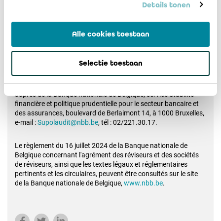
portant sur la vérification de leurs connaissances en matière
Details tonen
de contrôle soit des entreprises financières, soit des
établissements de paiement et des établissements de monnaie
électronique.
Alle cookies toestaan
La Banque nationale de Belgique entendra les candidats à
l'agrément aux jour et heure qu'elle fixe.
Selectie toestaan
Des renseignements complémentaires peuvent être obtenus
auprès de la Banque nationale de Belgique, service Stabilité
financière et politique prudentielle pour le secteur bancaire et
des assurances, boulevard de Berlaimont 14, à 1000 Bruxelles,
e-mail :
Supolaudit@nbb.be
, tél : 02/221.30.17.
Le règlement du 16 juillet 2024 de la Banque nationale de
Belgique concernant l'agrément des réviseurs et des sociétés
de réviseurs, ainsi que les textes légaux et réglementaires
pertinents et les circulaires, peuvent être consultés sur le site
de la Banque nationale de Belgique,
www.nbb.be
.