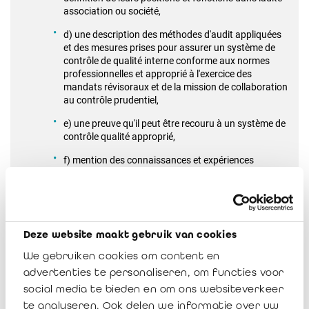
association ou société,
d) une description des méthodes d'audit appliquées
et des mesures prises pour assurer un système de
contrôle de qualité interne conforme aux normes
professionnelles et approprié à l'exercice des
mandats révisoraux et de la mission de collaboration
au contrôle prudentiel,
e) une preuve qu'il peut être recouru à un système de
contrôle qualité approprié,
f) mention des connaissances et expériences
spécialisées dans les domaines pertinents, qui sont
importantes pour l'exercice de mandats révisoraux
soit auprès d'entreprises financières, soit auprès
d'établissements de paiement et d'établissements de
monnaie électronique,
Deze website maakt gebruik van cookies
g) une description d'un programme de formation
We gebruiken cookies om content en
permanente assurant la tenue à jour des
advertenties te personaliseren, om functies voor
connaissances relatives au régime public de
contrôle, et à son application soit aux entreprises
social media te bieden en om ons websiteverkeer
financières, soit aux établissements de paiement et
te analyseren. Ook delen we informatie over uw