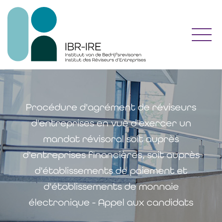
Toggl
Procédure d'agrément de réviseurs
d'entreprises en vue d'exercer un
mandat révisoral soit auprès
d'entreprises financières, soit auprès
d'établissements de paiement et
d'établissements de monnaie
électronique - Appel aux candidats