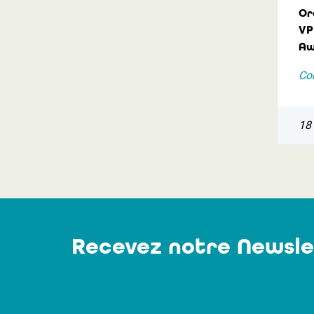
Or
VP
Aw
Co
18
Recevez notre Newsle