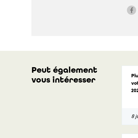
Peut également
Pl
vous intéresser
vo
202
8 j