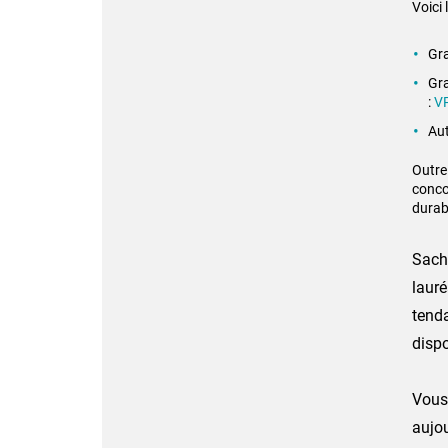
Voici
Gra
Gra
:
V
Aut
Outre 
concou
durabi
Sache
lauré
tenda
dispo
Vous 
aujou