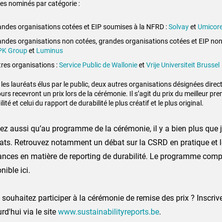
 les nominés par catégorie :
ndes organisations cotées et EIP soumises à la NFRD :
Solvay
et
Umicor
ndes organisations non cotées, grandes organisations cotées et EIP no
PK Group
et
Luminus
res organisations :
Service Public de Wallonie
et
Vrije Universiteit Brussel
les lauréats élus par le public, deux autres organisations désignées direc
rs recevront un prix lors de la cérémonie. Il s’agit du prix du meilleur pr
lité et celui du rapport de durabilité le plus créatif et le plus original.
z aussi qu’au programme de la cérémonie, il y a bien plus que 
ats. Retrouvez notamment un débat sur la CSRD en pratique et l
nces en matière de reporting de durabilité. Le programme comple
nible ici.
souhaitez participer à la cérémonie de remise des prix ? Inscri
rd'hui via le site
www.sustainabilityreports.be
.