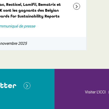
ac, Recticel, Lamifil, Bematrix et
K sont les gagnants des Belgian
ards for Sustainability Reports
mmuniqué de presse
 novembre 2025
tter
Visiter L'ICCI