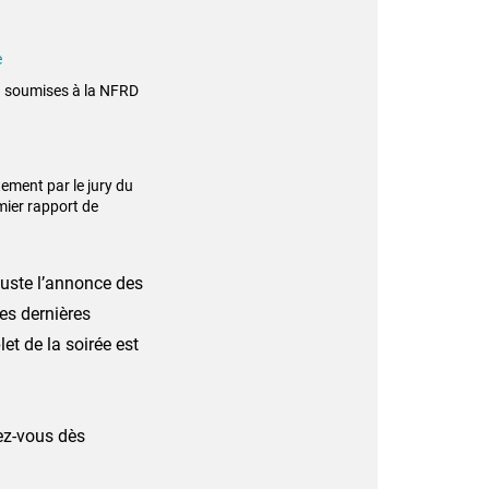
e
n soumises à la NFRD
tement par le jury du
emier rapport de
juste l’annonce des
es dernières
t de la soirée est
vez-vous dès