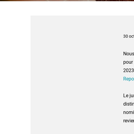
30 oc
Nous 
pour
2023
Repo
Le ju
disti
nomin
revie