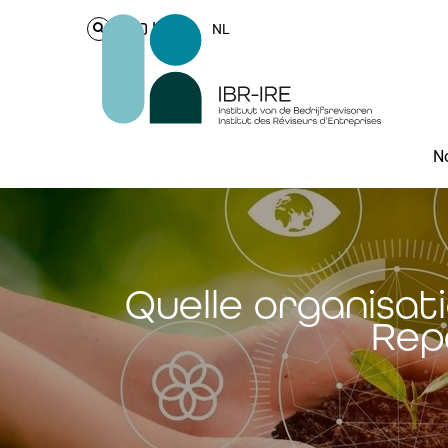
Login
NL
No
Quelle organisat
Rep