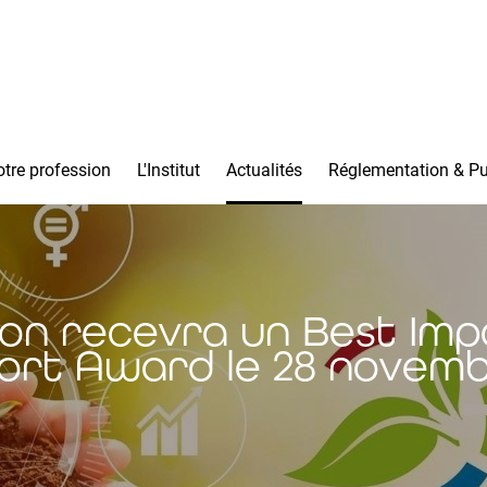
tre profession
L'Institut
Actualités
Réglementation & Pu
ion recevra un Best Impa
ort Award le 28 novemb