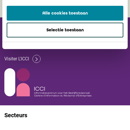
Alle cookies toestaan
Recevez notre
Selectie toestaan
Newsletter
Visiter L'ICCI
Secteurs