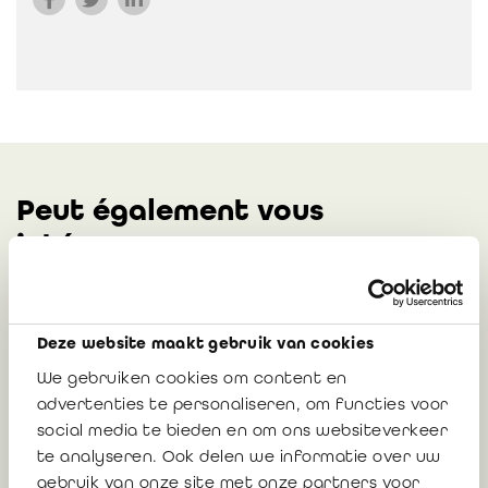
Peut également vous
intéresser
Réaction de l'IRE sur le projet d'avis de la
Deze website maakt gebruik van cookies
CNC « Distribution du bénéfice : les
We gebruiken cookies om content en
tests de distribution pour les SRL et SC »
advertenties te personaliseren, om functies voor
social media te bieden en om ons websiteverkeer
te analyseren. Ook delen we informatie over uw
30 juillet 2026
gebruik van onze site met onze partners voor