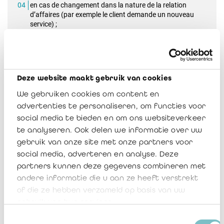
en cas de changement dans la nature de la relation
d’affaires (par exemple le client demande un nouveau
service) ;
à chaque renouvellement de mission ;
de façon régulière, à savoir :
Deze website maakt gebruik van cookies
Nous nous assurons que pour les clients et les
We gebruiken cookies om content en
bénéficiaires effectifs présentant un
risque faible ou
advertenties te personaliseren, om functies voor
standard
, le risque BC/FT soit vérifié tous les trois ans et,
social media te bieden en om ons websiteverkeer
le cas échéant, actualisé
au plus tard le 31 décembre de
la troisième année qui suit l’acceptation du client
; (ex :
te analyseren. Ook delen we informatie over uw
renouvellement du mandat de commissaire) ;
gebruik van onze site met onze partners voor
Pour les clients présentant un niveau de
risque élevé
,
social media, adverteren en analyse. Deze
l’évaluation des risques doit être mise à jour, au plus tard,
partners kunnen deze gegevens combineren met
le 31 décembre de chaque année suivant l’année
andere informatie die u aan ze heeft verstrekt
d’acceptation du client
.
of die ze hebben verzameld op basis van uw
gebruik van hun services.
Toestemmingsselectie