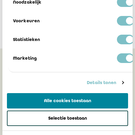
Noodzakelijk
Voorkeuren
Statistieken
Marketing
Peut également vous
intéresser
Details tonen
Transparency International-Belgium,
Alle cookies toestaan
votre partenaire et espace de
cocréation en faveur de l’anti-
Selectie toestaan
corruption, l’intégrité et la
transparence