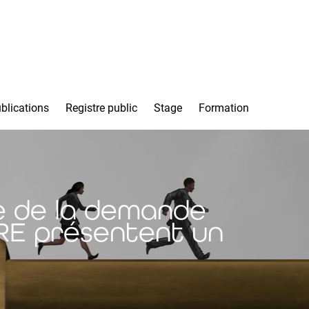
blications
Registre public
Stage
Formation
e de la demande
'IRE présentent un