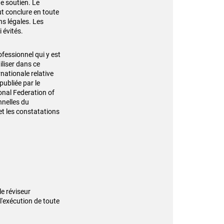
de soutien. Le
t conclure en toute
s légales. Les
si évités.
ofessionnel qui y est
iliser dans ce
nationale relative
ubliée par le
onal Federation of
nnelles du
et les constatations
e réviseur
 l'exécution de toute