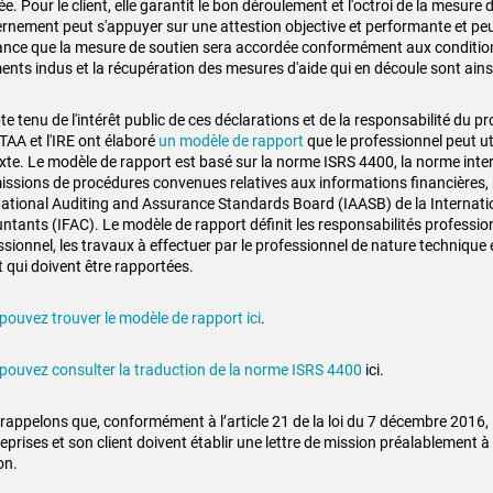
e. Pour le client, elle garantit le bon déroulement et l'octroi de la mesure 
rnement peut s'appuyer sur une attestion objective et performante et peu
ance que la mesure de soutien sera accordée conformément aux condition
ents indus et la récupération des mesures d'aide qui en découle sont ain
 tenu de l'intérêt public de ces déclarations et de la responsabilité du pr
l'ITAA et l'IRE ont élaboré
un modèle de rapport
que le professionnel peut ut
xte. Le modèle de rapport est basé sur la norme ISRS 4400, la norme inter
issions de procédures convenues relatives aux informations financières, p
national Auditing and Assurance Standards Board (IAASB) de la Internati
ntants (IFAC). Le modèle de rapport définit les responsabilités professio
ssionnel, les travaux à effectuer par le professionnel de nature technique 
t qui doivent être rapportées.
pouvez trouver le modèle de rapport ici
.
pouvez consulter la traduction de la norme ISRS 4400
ici.
rappelons que, conformément à l’article 21 de la loi du 7 décembre 2016, l
eprises et son client doivent établir une lettre de mission préalablement à
on.