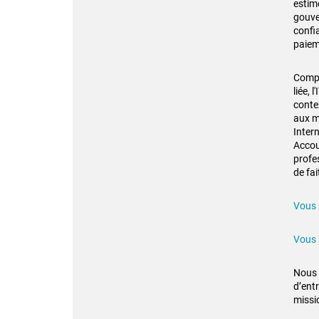
estimé
gouve
confi
paiem
Compte
liée, 
conte
aux m
Inter
Accou
profe
de fai
Vous 
Vous 
Nous 
d’entr
missi