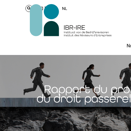
Login
NL
No
Rapport du pro
du droit passerel