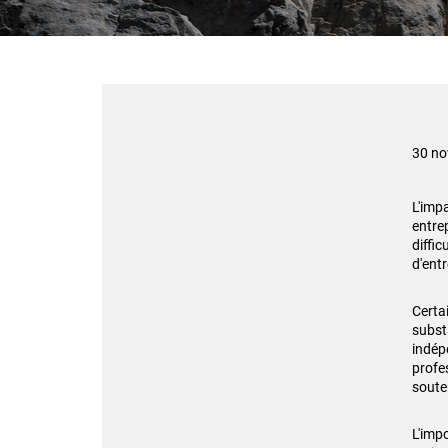
30 n
L'imp
entrep
diffi
d'entr
Certa
substa
indép
profe
soute
L'impo