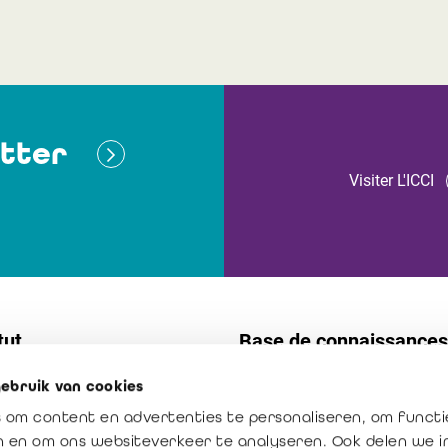
tter
Visiter L'ICCI
tut
Base de connaissances
ebruik van cookies
t
Normes
 om content en advertenties te personaliseren, om functi
s internes
Publications
en en om ons websiteverkeer te analyseren. Ook delen we 