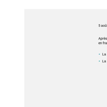
5 aoû
Après
en fra
La 
La 