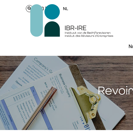
Login
NL
No
Revoir