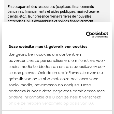
En accaparent des ressources (capitaux, financements
bancaires, financements et aides publiques, main-d’œuvre,
clients, etc.), leur présence freine l'arrivée de nouvelles
entreprises, plus dynamiques et solides financièrement.
Mais cela ne concerne pas que des PME, le phénomène peut
aussi concerner de grandes, voire de très grandes entreprises,
dont l’insuffisance des capitaux propres combinée à un
Deze website maakt gebruik van cookies
recours au financement pour le moment bon marché et des
valorisations boursières stupéfiantes sans même parfois avoir
We gebruiken cookies om content en
montré le moindre résultat d’exploitation positif, valorisations
advertenties te personaliseren, om functies voor
dont on peut se demander le bien-fondé et qui sont à a merci
social media te bieden en om ons websiteverkeer
du moindre éternuement dans le monde de la finance. Cela les
rend extrêmement fragiles et sensibles à l’évolution des
te analyseren. Ook delen we informatie over uw
marchés, sans parler des grandes interconnections entre ces
gebruik van onze site met onze partners voor
entreprises dont l’effet domino amène très vite la contagion
social media, adverteren en analyse. Deze
des difficultés de l’une vers les autres.
partners kunnen deze gegevens combineren met
andere informatie die u aan ze heeft verstrekt
Même le monde bancaire n’est pas épargné : à côté des
banques à rentabilité normale, on en trouve d’autre qui ne
of die ze hebben verzameld op basis van uw
réussissent à dégager qu'une rentabilité sur fonds propres très
gebruik van hun services.
réduite, souvent même inférieure aux coûts de financement de