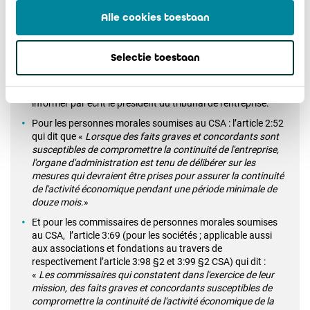
la continuité de l'activité économique du débiteur,
à informer
Alle cookies toestaan
par écrit et de manière circonstanciée
ce dernier, le cas
échéant au travers de son organe de gestion. Si dans un
délai d'un mois à dater de l'information faite au débiteur, ce
Selectie toestaan
dernier ne prend pas les mesures nécessaires pour assurer
la continuité de l'activité économique pendant une période
minimale de douze mois, le professionnel du chiffre peut en
informer par écrit le président du tribunal de l'entreprise.
Pour les personnes morales soumises au CSA : l’article 2:52
qui dit que «
Lorsque des faits graves et concordants sont
susceptibles de compromettre la continuité de l'entreprise,
l'organe d'administration est tenu de délibérer sur les
mesures qui devraient être prises pour assurer la continuité
de l'activité économique pendant une période minimale de
douze mois
.»
Et pour les commissaires de personnes morales soumises
au CSA, l’article 3:69 (pour les sociétés ; applicable aussi
aux associations et fondations au travers de
respectivement l’article 3:98 §2 et 3:99 §2 CSA) qui dit :
«
Les commissaires qui constatent dans l'exercice de leur
mission, des faits graves et concordants susceptibles de
compromettre la continuité de l'activité économique de la