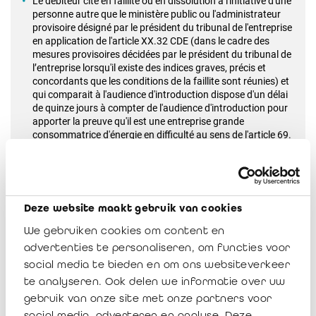
Le débiteur cité en faillite ou en dissolution à l'initiative d'une
personne autre que le ministère public ou l'administrateur
provisoire désigné par le président du tribunal de l'entreprise
en application de l'article XX.32 CDE (dans le cadre des
mesures provisoires décidées par le président du tribunal de
l’entreprise lorsqu'il existe des indices graves, précis et
concordants que les conditions de la faillite sont réunies) et
qui comparait à l'audience d'introduction dispose d'un délai
de quinze jours à compter de l'audience d'introduction pour
apporter la preuve qu'il est une entreprise grande
consommatrice d'énergie en difficulté au sens de l'article 69.
Le tribunal de l'entreprise pourra accorder un délai
supplémentaire au débiteur, d'initiative ou sur demande du
débiteur. Le débiteur qui ne comparait pas à l'audience
d'introduction ou à la première audience à laquelle le dossier
aura été remis est présumé ne pas être une entreprise
Deze website maakt gebruik van cookies
grande consommatrice d'énergie en difficulté au sens de la
loi. Attention donc au délai !
We gebruiken cookies om content en
advertenties te personaliseren, om functies voor
On notera aussi que l'obligation visée à l'article XX.102 CDE
social media te bieden en om ons websiteverkeer
pour le débiteur de faire aveu de faillite (« Tout débiteur est
te analyseren. Ook delen we informatie over uw
tenu, dans le mois de la cessation de ses paiements, d'en faire
l'aveu au greffe du tribunal compétent ») est suspendue pour
gebruik van onze site met onze partners voor
les entreprises grandes consommatrices d'énergie en difficulté
social media, adverteren en analyse. Deze