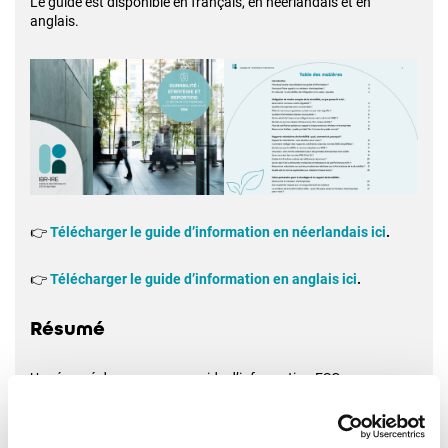
Le guide est disponible en français, en néerlandais et en
anglais.
👉
Télécharger le guide d’information en néerlandais ici
.
👉
T
élécharger le guide d’information en anglais ici
.
Résumé
Un résumé de ce nouveau guide d’information ESG a
également été élaboré. Il est disponible
ici en français
, ainsi
qu'
en néerlandais
et
en anglais
.