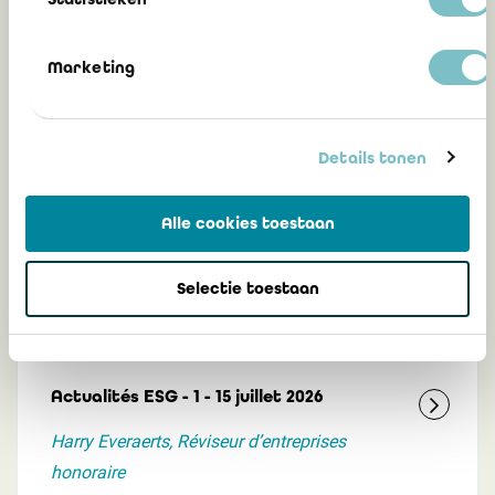
Gerelateerd
Marketing
Actualités ESG 16 juillet - 30 juillet 2026
Details tonen
Harry Everaerts, Réviseur d'entreprises
honoraire
Alle cookies toestaan
Selectie toestaan
31 juillet 2026
Actualités ESG - 1 - 15 juillet 2026
Harry Everaerts, Réviseur d’entreprises
honoraire