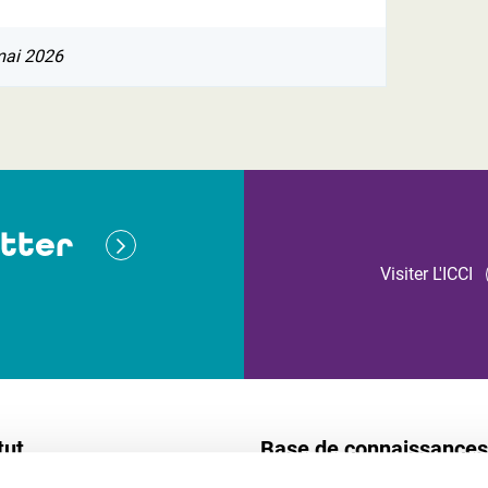
mai 2026
tter
Visiter L'ICCI
tut
Base de connaissances