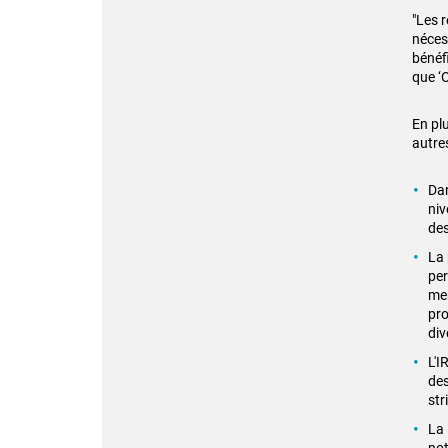
"Les 
nécess
bénéf
que ‘
En pl
autre
Dan
niv
des
La 
per
men
pro
div
L'I
des
str
La 