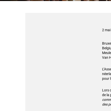
2 mai
Bruxe
Belgi
Meule
Van H
L’Ass
néerl
pour l
Lors d
de la
commu
des po