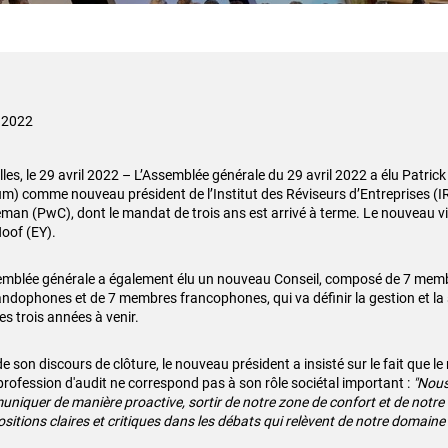
 2022
lles, le 29 avril 2022 – L’Assemblée générale du 29 avril 2022 a élu Patri
um) comme nouveau président de l’Institut des Réviseurs d’Entreprises (I
man (PwC), dont le mandat de trois ans est arrivé à terme. Le nouveau vic
oof (EY).
emblée générale a également élu un nouveau Conseil, composé de 7 mem
andophones et de 7 membres francophones, qui va définir la gestion et la st
es trois années à venir.
e son discours de clôture, le nouveau président a insisté sur le fait que le
 profession d'audit ne correspond pas à son rôle sociétal important :
"Nous
niquer de manière proactive, sortir de notre zone de confort et de notre
sitions claires et critiques dans les débats qui relèvent de notre domaine 