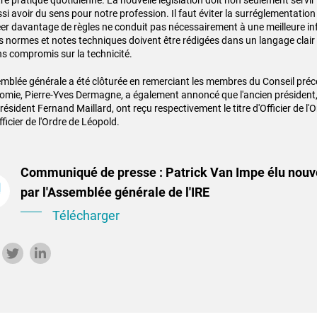
re pratique quotidienne. La nouvelle législation doit non seulement servir l
si avoir du sens pour notre profession. Il faut éviter la surréglementation 
er davantage de règles ne conduit pas nécessairement à une meilleure in
 normes et notes techniques doivent être rédigées dans un langage clair
s compromis sur la technicité.
emblée générale a été clôturée en remerciant les membres du Conseil préc
nomie, Pierre-Yves Dermagne, a également annoncé que l'ancien président
résident Fernand Maillard, ont reçu respectivement le titre d'Officier de l
fficier de l'Ordre de Léopold.
Communiqué de presse : Patrick Van Impe élu nouv
par l'Assemblée générale de l'IRE
Télécharger