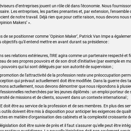
réviseurs d’entreprises jouent un rôle clé dans l'économie. Nous fournisso
aire. Les entreprises, les parties prenantes et, par extension, l'ensemble 
icient de notre travail. Déjà rien que pour cette raison, nous devons nous 
Opinion Makers’ ».
us de se positionner comme ‘Opinion Maker’, Patrick Van Impe a également
s objectifs qu'il entend mettre en avant durant sa présidence :
s ses relations extérieures, l'IRE agira comme un partenaire respecté et fi
eau de ses propres pouvoirs et de son droit d'initiative (par exemple en 
 pouvoirs qui lui sont délégués par son autorité de supervision ;
promotion de l'attractivité de la profession reste une préoccupation per
ception qui prévaut actuellement doit être modifiée. Dans la guerre des t
ons actuellement, nous devons démontrer que nous répondons à plusie
fessionnelles recherchées par les jeunes diplômés : un emploi porteur de
ersité de missions et de clients, souvent dans un contexte international ;
RE doit être au service de la profession et de ses membres. En plus des ser
 outils doivent être mis à disposition pour anticiper les exigences de quali
ictes en matière d'organisation des cabinets et la complexité croissante de 
législation doit être suivie de près et il faut s'assurer qu'elle peut être int