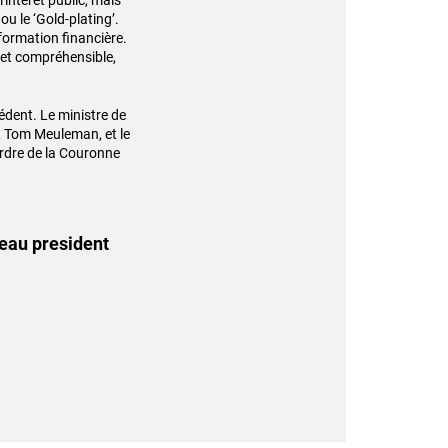
'intérêt public, mais
ou le ‘Gold-plating’.
formation financière.
 et compréhensible,
édent. Le ministre de
, Tom Meuleman, et le
'Ordre de la Couronne
eau president