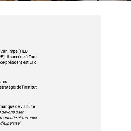
ck Van Impe (HLB
RE). Il succède à Tom
e-président est Eric
bres
ratégie de l’Institut
 manque de visibilité
 devons oser
 modestie et formuler
d'expertise"
.