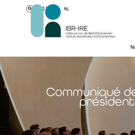
Login
NL
No
Communiqué de 
président