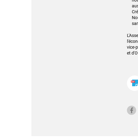
not
aus
Cré
Nos
san
L'Ass
l'éco
vice-p
et d'O