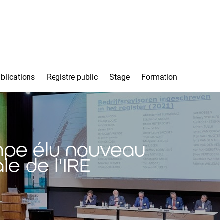
blications
Registre public
Stage
Formation
mpe élu nouveau
e de l'IRE