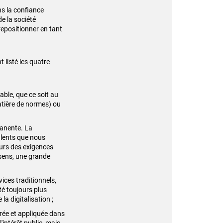
ns la confiance
de la société
repositionner en tant
 listé les quatre
able, que ce soit au
matière de normes) ou
manente. La
alents que nous
urs des exigences
 sens, une grande
vices traditionnels,
té toujours plus
la digitalisation ;
égrée et appliquée dans