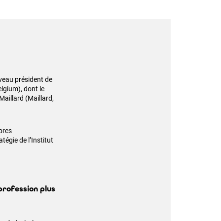
eau président de
elgium), dont le
aillard (Maillard,
bres
égie de l’Institut
profession plus