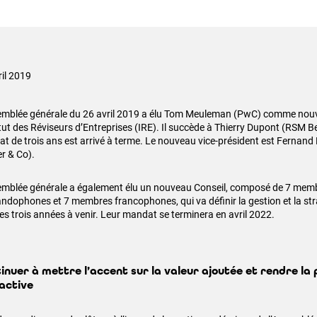
ril 2019
emblée générale du 26 avril 2019 a élu Tom Meuleman (PwC) comme nouv
itut des Réviseurs d’Entreprises (IRE). Il succède à Thierry Dupont (RSM B
t de trois ans est arrivé à terme. Le nouveau vice-président est Fernand M
er & Co).
emblée générale a également élu un nouveau Conseil, composé de 7 mem
andophones et 7 membres francophones, qui va définir la gestion et la strat
les trois années à venir. Leur mandat se terminera en avril 2022.
inuer à mettre l’accent sur la valeur ajoutée et rendre la 
active