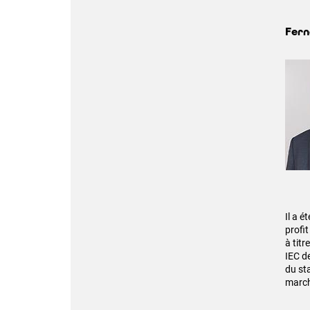
Fern
Il a 
profit
à tit
IEC d
du st
march