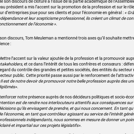
de son discours de clôture à l’issue de la partie académique de l’Assemblée
u président a mis l’accent sur la promotion de la profession et sur le rôle
ur d’entreprises joue pour ses clients et pour l’économie en général :
« Grâ
indépendance et leur scepticisme professionnel, ils créent un climat de con
onctionnement de l’économie ».
son discours, Tom Meuleman a mentionné trois axes qu’il souhaite mettr
dence :
ettre l’accent sur la valeur ajoutée de la profession et la promouvoir aupr
stakeholders
, et ce dans l’intérêt de tous les confrères et consœurs : défe
regard du contrôle des grandes et petites sociétés, des entités du secteu
ecteur public. Cette priorité passe aussi par le renforcement de l’attractiv
«Il est de notre devoir de promouvoir notre belle profession auprès des uni
diplômés».
Renforcer notre présence auprès de nos décideurs politiques et socio-éc
intention est de rendre nos interlocuteurs attentifs aux conséquences su
décisions qu’ils envisagent de prendre, et qui nous concernent. En tant qu’
e l’économie, en tant que contrôleur agissant au service de l’intérêt génér
professionnels indépendants, nous sommes en mesure de donner un point
clairé et impartial sur ces projets législatifs»
.