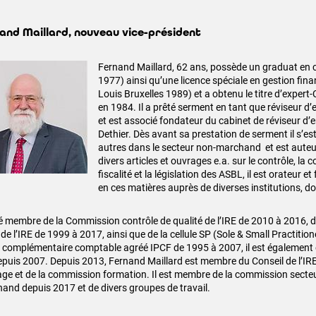
and Maillard, nouveau vice-président
Fernand Maillard, 62 ans, possède un graduat en
1977) ainsi qu’une licence spéciale en gestion finan
Louis Bruxelles 1989) et a obtenu le titre d’exper
en 1984. Il a prêté serment en tant que réviseur d’
et est associé fondateur du cabinet de réviseur d’e
Dethier. Dès avant sa prestation de serment il s’est
autres dans le secteur non-marchand et est auteu
divers articles et ouvrages e.a. sur le contrôle, la c
fiscalité et la législation des ASBL, il est orateur e
en ces matières auprès de diverses institutions, don
été membre de la Commission contrôle de qualité de l’IRE de 2010 à 2016,
 de l’IRE de 1999 à 2017, ainsi que de la cellule SP (Sole & Small Practition
re complémentaire comptable agréé IPCF de 1995 à 2007, il est également
epuis 2007. Depuis 2013, Fernand Maillard est membre du Conseil de l’IR
age et de la commission formation. Il est membre de la commission secteu
and depuis 2017 et de divers groupes de travail.