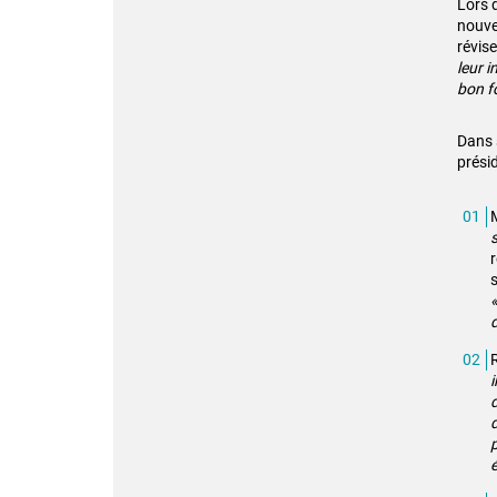
Lors 
nouvea
révise
leur 
bon f
Dans 
prési
M
s
d
é