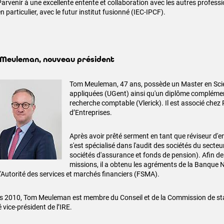
Parvenir à une excellente entente et collaboration avec les autres profes
n particulier, avec le futur institut fusionné (IEC-IPCF).
Meuleman, nouveau président
Tom Meuleman, 47 ans, possède un Master en Sc
appliquées (UGent) ainsi qu'un diplôme complément
recherche comptable (Vlerick). Il est associé che
d’Entreprises.
Après avoir prêté serment en tant que réviseur d'en
s'est spécialisé dans l'audit des sociétés du secte
sociétés d'assurance et fonds de pension). Afin de
missions, il a obtenu les agréments de la Banque 
 l'Autorité des services et marchés financiers (FSMA).
s 2010, Tom Meuleman est membre du Conseil et de la Commission de st
té vice-président de l’IRE.