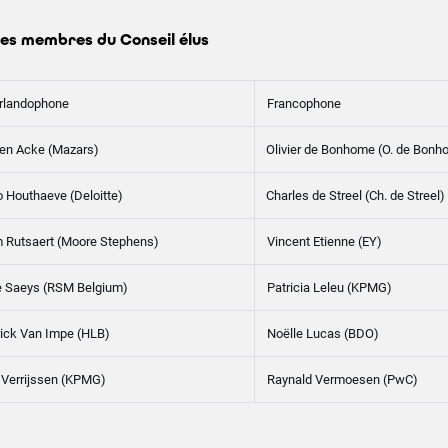
es membres du Conseil élus
rlandophone
Francophone
en Acke (Mazars)
Olivier de Bonhome (O. de Bonh
o Houthaeve (Deloitte)
Charles de Streel (Ch. de Streel)
 Rutsaert (Moore Stephens)
Vincent Etienne (EY)
e Saeys (RSM Belgium)
Patricia Leleu (KPMG)
rick Van Impe (HLB)
Noëlle Lucas (BDO)
 Verrijssen (KPMG)
Raynald Vermoesen (PwC)