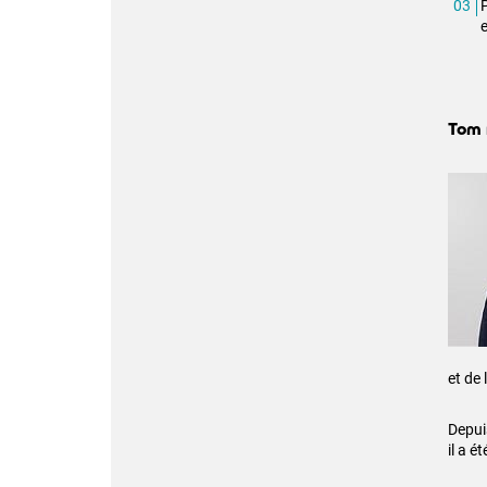
e
Tom 
et de
Depui
il a é