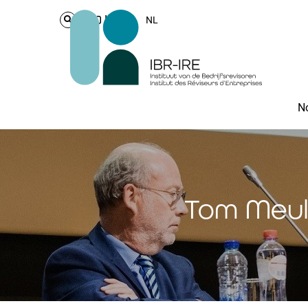
Login
NL
No
Tom Meul