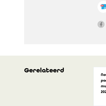
Gerelateerd
No
po
mu
20