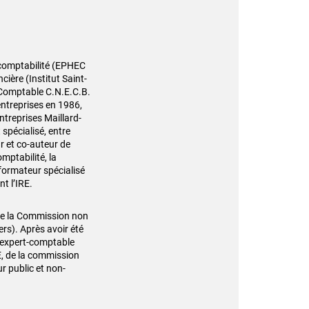
 comptabilité (EPHEC
cière (Institut Saint-
t-Comptable C.N.E.C.B.
entreprises en 1986,
ntreprises Maillard-
 spécialisé, entre
r et co-auteur de
omptabilité, la
t formateur spécialisé
t l’IRE.
 de la Commission non
ers). Après avoir été
 expert-comptable
E, de la commission
r public et non-