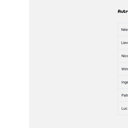
Autr
Née
Liev
Nic
Wim
Ing
Pat
Luc