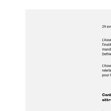
29 av
L’Ass
l’Inst
manda
Dethi
L’Ass
néerl
pour 
Cont
attr