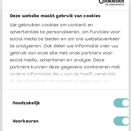
Belgique
Forme juridique :
SRL
Deze website maakt gebruik van cookies
Numéro d'entreprise :
434720148
We gebruiken cookies om content en
advertenties te personaliseren, om functies voor
Numéro d'enregistrement :
B 00096
social media te bieden en om ons websiteverkeer
te analyseren. Ook delen we informatie over uw
Téléphone :
02 479 68 77
gebruik van onze site met onze partners voor
Email public :
social media, adverteren en analyse. Deze
partners kunnen deze gegevens combineren met
E-mail public confirmations bancaires :
andere informatie die u aan ze heeft verstrekt
of die ze hebben verzameld op basis van uw
Site internet :
www.groupeaudit.be
gebruik van hun services.
Toestemmingsselectie
Type de relation :
A pour collaborateur
Noodzakelijk
indépendamment lié, A comme détenteur de pouvoir de
signature
Voorkeuren
Pouvoir de signature :
Oui