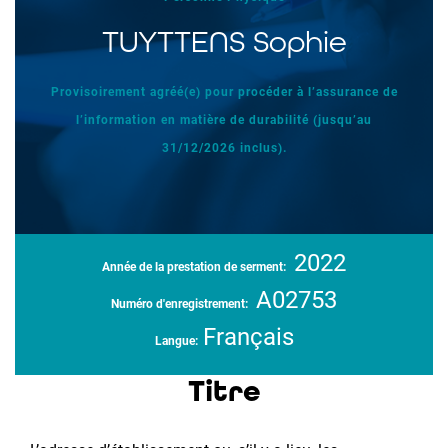
TUYTTENS Sophie
Provisoirement agréé(e) pour procéder à l’assurance de
l’information en matière de durabilité (jusqu’au
31/12/2026 inclus).
2022
Année de la prestation de serment:
A02753
Numéro d'enregistrement:
Français
Langue:
Titre