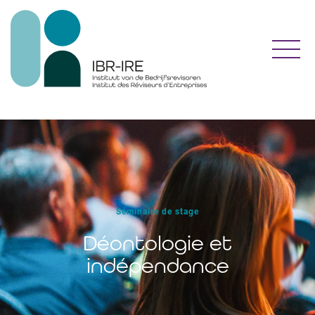
Toggl
Séminaire de stage
Déontologie et
indépendance