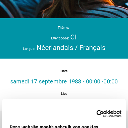
Thème:
CI
Event code:
Néerlandais / Français
Langue:
Date
samedi 17 septembre 1988 - 00:00 -00:00
Lieu
Orateurs
Deze website maakt gebruik van cookies