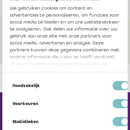
We gebruiken cookies om content en
advertenties te personaliseren, om functies voor
social media te bieden en om ons websiteverkeer
te analyseren. Ook delen we informatie over uw
Plus d'infos
gebruik van onze site met onze partners voor
social media, adverteren en analyse. Deze
partners kunnen deze gegevens combineren met
andere informatie die u aan ze heeft verstrekt
of die ze hebben verzameld op basis van uw
gebruik van hun services.
Toestemmingsselectie
Noodzakelijk
Recevez notre
Voorkeuren
Newsletter
Statistieken