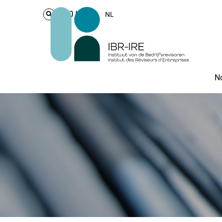
Login
NL
No